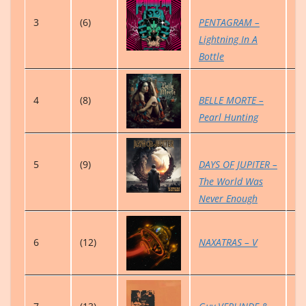
3
(6)
PENTAGRAM –
6
Lightning In A
Bottle
4
(8)
BELLE MORTE –
5
Pearl Hunting
5
(9)
DAYS OF JUPITER –
4
The World Was
Never Enough
6
(12)
NAXATRAS – V
1