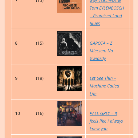
7
(13)
Guy VERLINDE &
4
Tom EYLENBOSCH
– Promised Land
Blues
8
(15)
GAROTA – Z
4
Mieczem Na
Gwiazdy
9
(18)
Let See Thin –
1
Machine Called
Life
10
(16)
PALE GREY – It
5
feels like I always
knew you