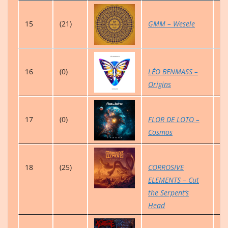
15
(21)
GMM – Wesele
5
16
(0)
LÉO BENMASS –
0
Origins
17
(0)
FLOR DE LOTO –
0
Cosmos
18
(25)
CORROSIVE
4
ELEMENTS – Cut
the Serpent’s
Head