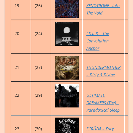
19
(26)
XENOTRONE– Into
1
The Void
20
(24)
I.S.I. 8 – The
5
Convolution
Anchor
21
(27)
THUNDERMOTHER
3
– Dirty & Divine
22
(29)
ULTIMATE
4
DREAMERS (The) –
Paradoxical Sleep
23
(30)
SCRÜDA – Fury
3