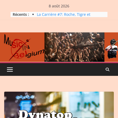
Skip
8 août 2026
to
Récents :
La Carrière #7: Roche, Tigre et
content
Bashing
Dynatop3 – 19 juillet 2026
Dynatop3 – 02 août 2026
Micro Festival #16, maxi line-
up
Dynatop3 – 26 juillet 2026