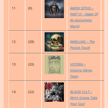
11
(0)
AMON SETHIS –
0
PART III – Dawn Of
An Apocalyptic
World
12
(28)
WARLUNG – The
1
Poison Touch
13
(20)
VISTERIA –
2
Visteria (Demo
Tape)
14
(22)
BLOOD CULT –
2
We’re Gonna Take
Your Soul