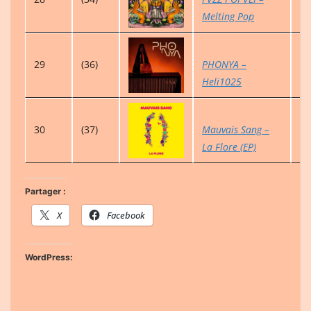
Melting Pop
29
(36)
PHONYA –
1
Heli1025
30
(37)
Mauvais Sang –
5
La Flore (EP)
Partager :
X
Facebook
WordPress: