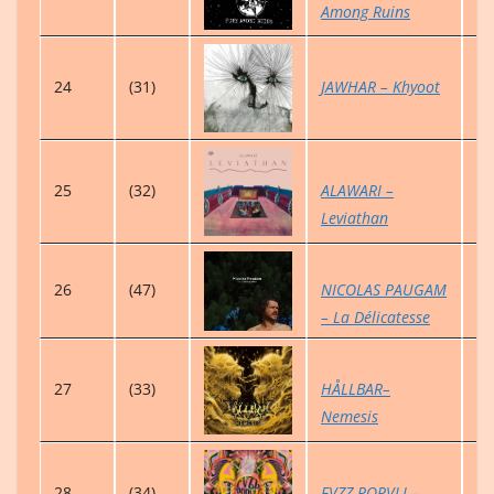
Among Ruins
24
(31)
JAWHAR – Khyoot
5
25
(32)
ALAWARI –
5
Leviathan
26
(47)
NICOLAS PAUGAM
1
– La Délicatesse
27
(33)
HÅLLBAR–
4
Nemesis
28
(34)
FVZZ POPVLI –
4