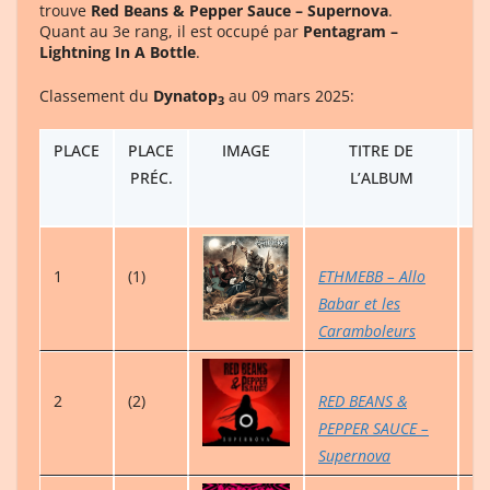
trouve
Red Beans & Pepper Sauce – Supernova
.
Quant au 3e rang, il est occupé par
Pentagram –
Lightning In A Bottle
.
Classement du
Dynatop
au 09 mars 2025:
3
PLACE
PLACE
IMAGE
TITRE DE
P
PRÉC.
L’ALBUM
S
1
(1)
ETHMEBB – Allo
5
Babar et les
Caramboleurs
2
(2)
RED BEANS &
4
PEPPER SAUCE –
Supernova