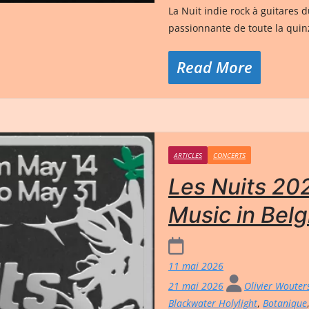
La Nuit indie rock à guitares 
passionnante de toute la quin
Read More
ARTICLES
CONCERTS
Les Nuits 202
Music in Belg
11 mai 2026
21 mai 2026
Olivier Woute
Blackwater Holylight
,
Botanique