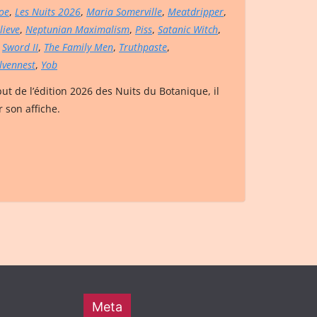
oe
,
Les Nuits 2026
,
Maria Somerville
,
Meatdripper
,
lieve
,
Neptunian Maximalism
,
Piss
,
Satanic Witch
,
,
Sword II
,
The Family Men
,
Truthpaste
,
lvennest
,
Yob
t de l’édition 2026 des Nuits du Botanique, il
 son affiche.
Meta