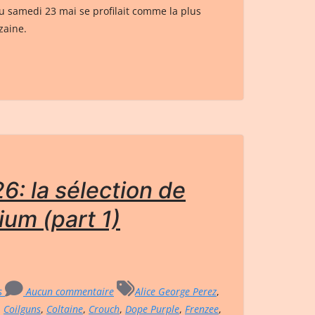
du samedi 23 mai se profilait comme la plus
zaine.
6: la sélection de
ium (part 1)
rs
Aucun commentaire
Alice George Perez
,
,
Coilguns
,
Coltaine
,
Crouch
,
Dope Purple
,
Frenzee
,