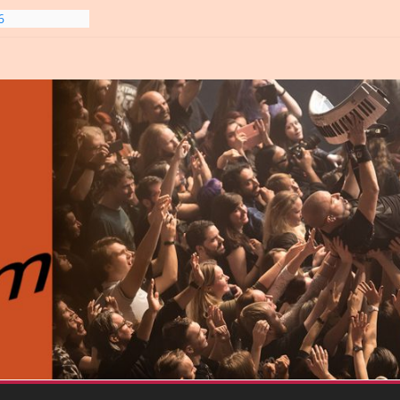
6
line-
6
gre et