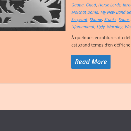
Gaupa
,
Gnod
,
Horse Lords
,
Jarb
Molchat Doma
,
My New Band Be
Sergeant
,
Shame
,
Stonks
,
Suuns
Ufomammut
,
Ugly
,
Warning
,
Wo
À quelques encablures du débu
est grand temps d’en défricher
Read More