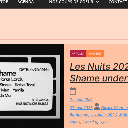
ATOP
AGENDA
NOS COUPS DE COEUR
CONTACT
ARTICLES
CONCERTS
Les Nuits 20
Shame under
27 mai 2026
27 mai 2026
Olivier Woute
Botanique
,
Les Nuits 2026
,
Molc
Suuns
,
Sword II
,
Ugly