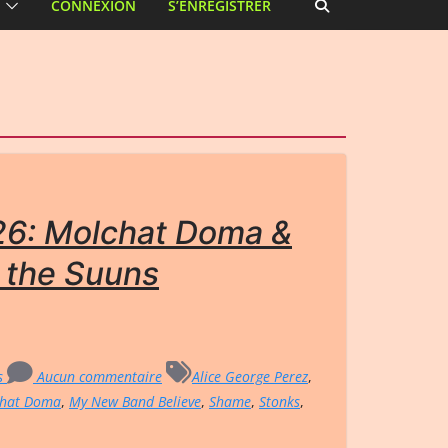
CONNEXION
S’ENREGISTRER
26: Molchat Doma &
 the Suuns
rs
Aucun commentaire
Alice George Perez
,
hat Doma
,
My New Band Believe
,
Shame
,
Stonks
,