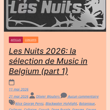
ARTICLES
CONCERTS
Les Nuits 2026: la
sélection de Music in
Belgium (part 1)
11 mai 2026
21 mai 2026
Olivier Wouters
Aucun commentaire
Alice George Perez
,
Blackwater Holylight
,
Botanique
,
Coilguns
,
Coltaine
,
Crouch
,
Dope Purple
,
Frenzee
,
Gaupa
,