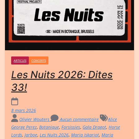
ARTICLES
CONCERTS
Les Nuits 2026: Dites
33!
8 mars 2026
Olivier Wouters
Aucun commentaire
Alice
George Perez
,
Botanique
,
Forsissies
,
Gala Dragot
,
Horse
Lords
,
Jarboe
,
Les Nuits 2026
,
Maria Iskariot
,
Maria