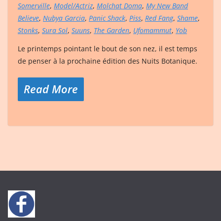
Somerville
,
Model/Actriz
,
Molchat Doma
,
My New Band
Believe
,
Nubya Garcia
,
Panic Shack
,
Piss
,
Red Fang
,
Shame
,
Stonks
,
Sura Sol
,
Suuns
,
The Garden
,
Ufomammut
,
Yob
Le printemps pointant le bout de son nez, il est temps
de penser à la prochaine édition des Nuits Botanique.
Read More