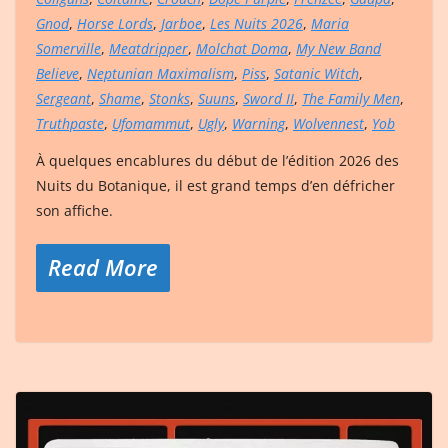
Gnod
,
Horse Lords
,
Jarboe
,
Les Nuits 2026
,
Maria
Somerville
,
Meatdripper
,
Molchat Doma
,
My New Band
Believe
,
Neptunian Maximalism
,
Piss
,
Satanic Witch
,
Sergeant
,
Shame
,
Stonks
,
Suuns
,
Sword II
,
The Family Men
,
Truthpaste
,
Ufomammut
,
Ugly
,
Warning
,
Wolvennest
,
Yob
À quelques encablures du début de l’édition 2026 des
Nuits du Botanique, il est grand temps d’en défricher
son affiche.
Read More