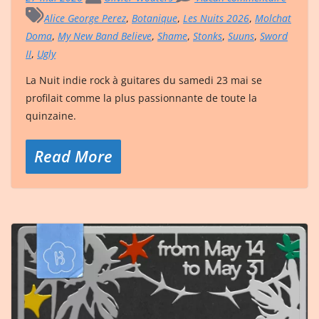
Alice George Perez
,
Botanique
,
Les Nuits 2026
,
Molchat
Doma
,
My New Band Believe
,
Shame
,
Stonks
,
Suuns
,
Sword
II
,
Ugly
La Nuit indie rock à guitares du samedi 23 mai se
profilait comme la plus passionnante de toute la
quinzaine.
Read More