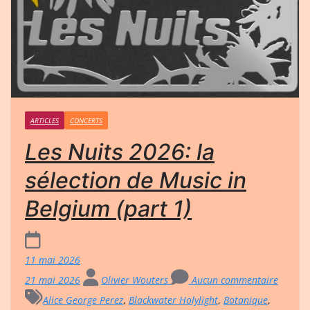
ARTICLES
CONCERTS
Les Nuits 2026: la
sélection de Music in
Belgium (part 1)
11 mai 2026
21 mai 2026
Olivier Wouters
Aucun commentaire
Alice George Perez
,
Blackwater Holylight
,
Botanique
,