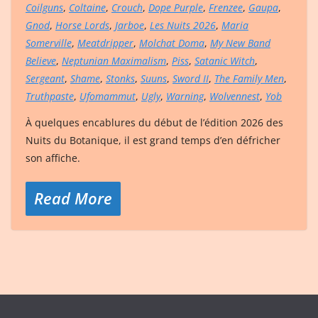
Coilguns
,
Coltaine
,
Crouch
,
Dope Purple
,
Frenzee
,
Gaupa
,
Gnod
,
Horse Lords
,
Jarboe
,
Les Nuits 2026
,
Maria
Somerville
,
Meatdripper
,
Molchat Doma
,
My New Band
Believe
,
Neptunian Maximalism
,
Piss
,
Satanic Witch
,
Sergeant
,
Shame
,
Stonks
,
Suuns
,
Sword II
,
The Family Men
,
Truthpaste
,
Ufomammut
,
Ugly
,
Warning
,
Wolvennest
,
Yob
À quelques encablures du début de l’édition 2026 des
Nuits du Botanique, il est grand temps d’en défricher
son affiche.
Read More