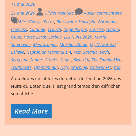
11 mai 2026
21 mai 2026
Olivier Wouters
Aucun commentaire
Alice George Perez
,
Blackwater Holylight
,
Botanique
,
Coilguns
,
Coltaine
,
Crouch
,
Dope Purple
,
Frenzee
,
Gaupa
,
Gnod
,
Horse Lords
,
Jarboe
,
Les Nuits 2026
,
Maria
Somerville
,
Meatdripper
,
Molchat Doma
,
My New Band
Believe
,
Neptunian Maximalism
,
Piss
,
Satanic Witch
,
Sergeant
,
Shame
,
Stonks
,
Suuns
,
Sword II
,
The Family Men
,
Truthpaste
,
Ufomammut
,
Ugly
,
Warning
,
Wolvennest
,
Yob
À quelques encablures du début de l’édition 2026 des
Nuits du Botanique, il est grand temps d’en défricher
son affiche.
Read More