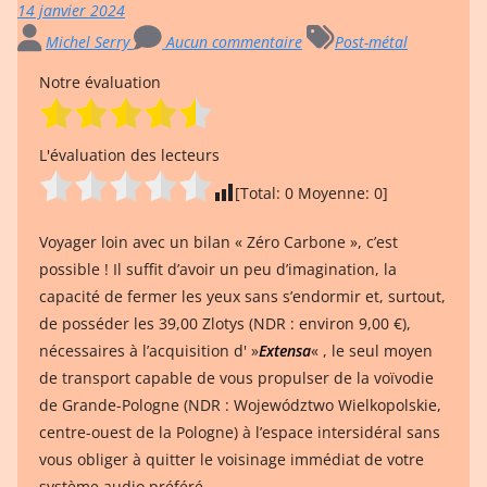
14 janvier 2024
Michel Serry
Aucun commentaire
Post-métal
Notre évaluation
L'évaluation des lecteurs
[Total:
0
Moyenne:
0
]
Voyager loin avec un bilan « Zéro Carbone », c’est
possible ! Il suffit d’avoir un peu d’imagination, la
capacité de fermer les yeux sans s’endormir et, surtout,
de posséder les 39,00 Zlotys (NDR : environ 9,00 €),
nécessaires à l’acquisition d' »
Extensa
« , le seul moyen
de transport capable de vous propulser de la voïvodie
de Grande-Pologne (NDR : Województwo Wielkopolskie,
centre-ouest de la Pologne) à l’espace intersidéral sans
vous obliger à quitter le voisinage immédiat de votre
système audio préféré.