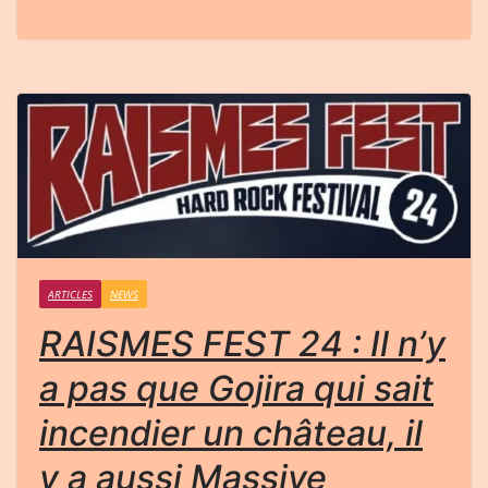
ARTICLES
NEWS
RAISMES FEST 24 : Il n’y
a pas que Gojira qui sait
incendier un château, il
y a aussi Massive