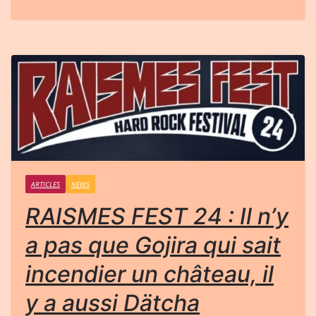
ARTICLES
NEWS
RAISMES FEST 24 : Il n’y
a pas que Gojira qui sait
incendier un château, il
y a aussi Dätcha