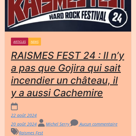
ARTICLES
NEWS
RAISMES FEST 24 : Il n’y
a pas que Gojira qui sait
incendier un château, il
y a aussi Cachemire
22 août 2024
20 août 2024
Michel Serry
Aucun commentaire
Raismes Fest