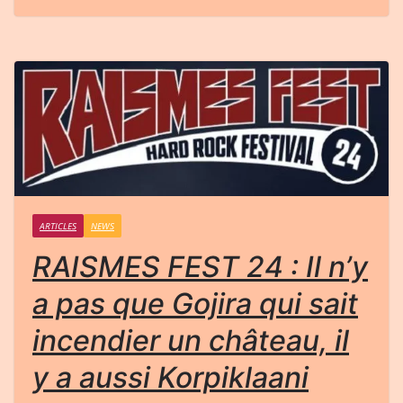
ARTICLES
NEWS
RAISMES FEST 24 : Il n’y
a pas que Gojira qui sait
incendier un château, il
y a aussi Korpiklaani