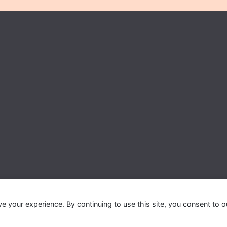
ve your experience. By continuing to use this site, you consent to o
In Belgium
. All rights reserved. Theme:
ColorMag Pro
by ThemeGril