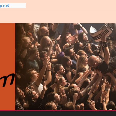
gre et
6
line-
6