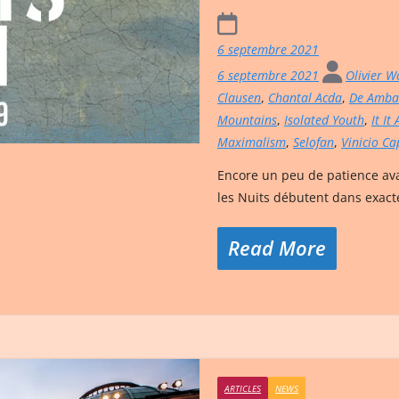
6 septembre 2021
6 septembre 2021
Olivier 
Clausen
,
Chantal Acda
,
De Amba
Mountains
,
Isolated Youth
,
It It
Maximalism
,
Selofan
,
Vinicio Ca
Encore un peu de patience ava
les Nuits débutent dans exact
Read More
ARTICLES
NEWS