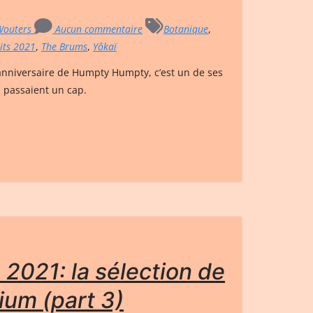
 Wouters
Aucun commentaire
Botanique
,
its 2021
,
The Brums
,
Yôkaï
anniversaire de Humpty Humpty, c’est un de ses
i passaient un cap.
 2021: la sélection de
ium (part 3)