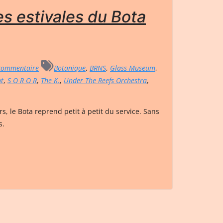
s estivales du Bota
commentaire
Botanique
,
BRNS
,
Glass Museum
,
t
,
S O R O R
,
The K.
,
Under The Reefs Orchestra
,
rs, le Bota reprend petit à petit du service. Sans
s.