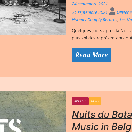
24 septembre 2021
24 septembre 2021
Olivier
Humpty Dumpty Records
,
Les Nu
Quelques jours après la Nuit 
plus solides représentants qu
Read More
ARTICLES
NEWS
Nuits du Bota
Music in Belg