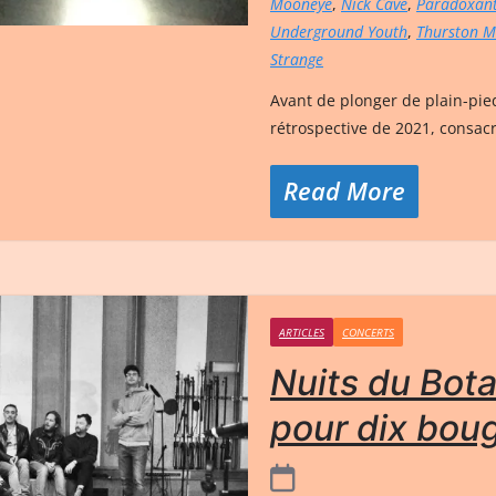
Mooneye
,
Nick Cave
,
Paradoxan
Underground Youth
,
Thurston 
Strange
Avant de plonger de plain-pied
rétrospective de 2021, consacr
Read More
ARTICLES
CONCERTS
Nuits du Bota
pour dix bou