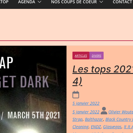
ATOP
AGENDA
NOS COUPS DE COEUR
CONTACT
ARTICLES
DIVERS
Les tops 2021
4)
5 janvier 2022
5 janvier 2022
Olivier Wout
Strap
,
Balthazar
,
Black Country
Cleaning
,
ENDZ
,
Glasvegas
,
It It