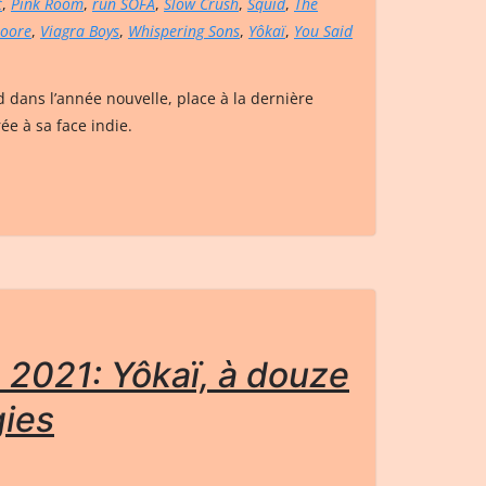
t
,
Pink Room
,
run SOFA
,
Slow Crush
,
Squid
,
The
Moore
,
Viagra Boys
,
Whispering Sons
,
Yôkaï
,
You Said
 dans l’année nouvelle, place à la dernière
ée à sa face indie.
 2021: Yôkaï, à douze
gies