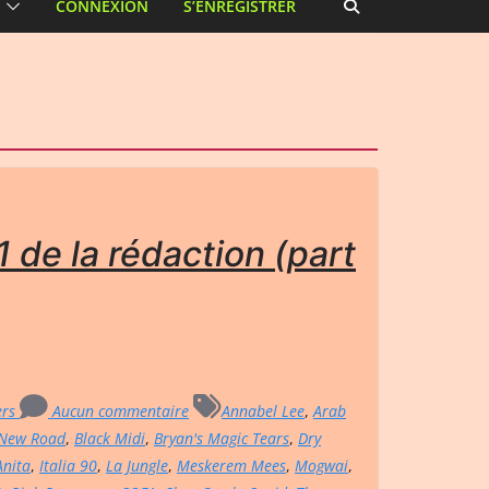
CONNEXION
S’ENREGISTRER
 de la rédaction (part
ers
Aucun commentaire
Annabel Lee
,
Arab
 New Road
,
Black Midi
,
Bryan's Magic Tears
,
Dry
 Anita
,
Italia 90
,
La Jungle
,
Meskerem Mees
,
Mogwai
,