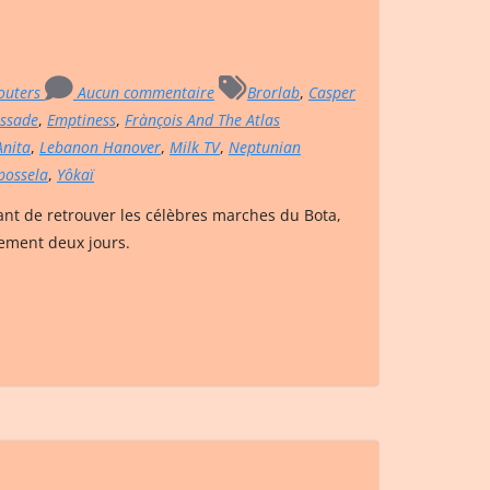
Wouters
Aucun commentaire
Brorlab
,
Casper
ssade
,
Emptiness
,
Frànçois And The Atlas
 Anita
,
Lebanon Hanover
,
Milk TV
,
Neptunian
possela
,
Yôkaï
nt de retrouver les célèbres marches du Bota,
ement deux jours.