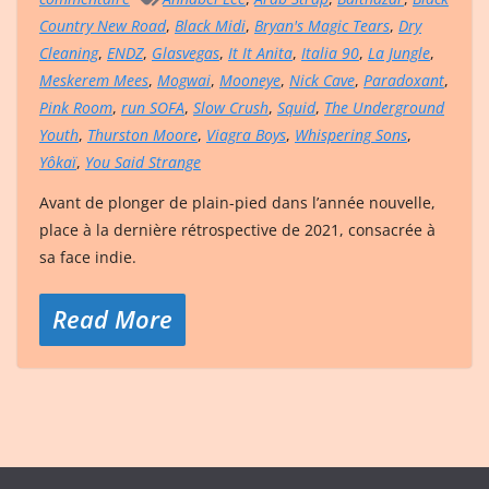
Country New Road
,
Black Midi
,
Bryan's Magic Tears
,
Dry
Cleaning
,
ENDZ
,
Glasvegas
,
It It Anita
,
Italia 90
,
La Jungle
,
Meskerem Mees
,
Mogwai
,
Mooneye
,
Nick Cave
,
Paradoxant
,
Pink Room
,
run SOFA
,
Slow Crush
,
Squid
,
The Underground
Youth
,
Thurston Moore
,
Viagra Boys
,
Whispering Sons
,
Yôkaï
,
You Said Strange
Avant de plonger de plain-pied dans l’année nouvelle,
place à la dernière rétrospective de 2021, consacrée à
sa face indie.
Read More