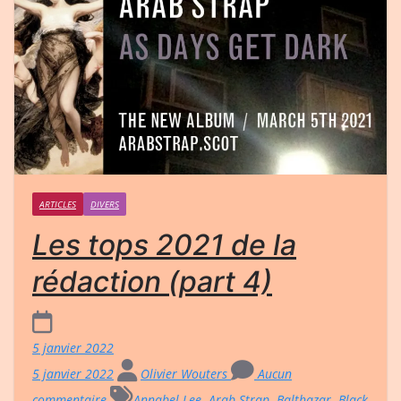
ARTICLES
DIVERS
Les tops 2021 de la
rédaction (part 4)
5 janvier 2022
5 janvier 2022
Olivier Wouters
Aucun
commentaire
Annabel Lee
,
Arab Strap
,
Balthazar
,
Black