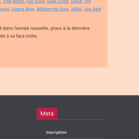
t
,
Pink Room
,
run SOFA
,
Slow Crush
,
Squid
,
The
Moore
,
Viagra Boys
,
Whispering Sons
,
Yôkaï
,
You Said
 dans l’année nouvelle, place à la dernière
ée à sa face indie.
Meta
Inscription