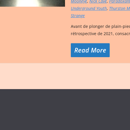
Mooneye
,
Nick Cave
,
Paradoxan
Underground Youth
,
Thurston 
Strange
Avant de plonger de plain-pied
rétrospective de 2021, consacr
Read More