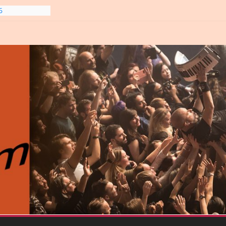
6
line-
6
gre et