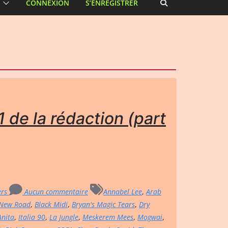
CONNEXION
S’ENREGISTRER
 de la rédaction (part
ers
Aucun commentaire
Annabel Lee
,
Arab
 New Road
,
Black Midi
,
Bryan's Magic Tears
,
Dry
 Anita
,
Italia 90
,
La Jungle
,
Meskerem Mees
,
Mogwai
,