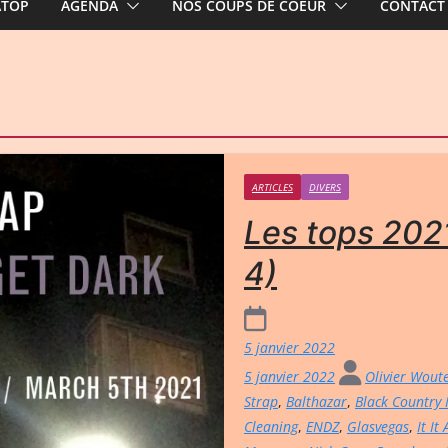
ATOP
AGENDA
NOS COUPS DE COEUR
CONTACT
ARTICLES
DIVERS
Les tops 2021
4)
5 janvier 2022
5 janvier 2022
Olivier Wout
Strap
,
Balthazar
,
Black Country
Cleaning
,
ENDZ
,
Glasvegas
,
It It