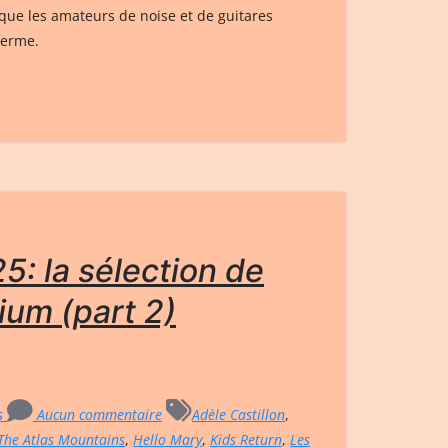
t que les amateurs de noise et de guitares
ferme.
5: la sélection de
ium (part 2)
rs
Aucun commentaire
Adèle Castillon
,
The Atlas Mountains
,
Hello Mary
,
Kids Return
,
Les