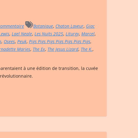
commentaire
Botanique
,
Chaton Laveur
,
Giac
 Lewis
,
Lael Neale
,
Les Nuits 2025
,
Liturgy
,
Marcel
,
n
,
Osees
,
Peuk
,
Pigs Pigs Pigs Pigs Pigs Pigs Pigs
,
rnadette Maries
,
The Ex
,
The Jesus Lizard
,
The K.
,
parentaient à une édition de transition, la cuvée
révolutionnaire.