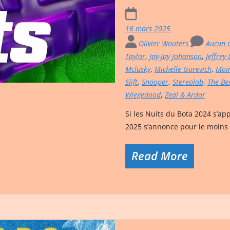
16 mars 2025
Olivier Wouters
Aucun 
Taylor
,
Jay-Jay Johanson
,
Jeffrey
Mclusky
,
Michelle Gurevich
,
Moi
Slift
,
Snooper
,
Stereolab
,
The Be
Wiegedood
,
Zeal & Ardor
Si les Nuits du Bota 2024 s’ap
2025 s’annonce pour le moins 
Read More