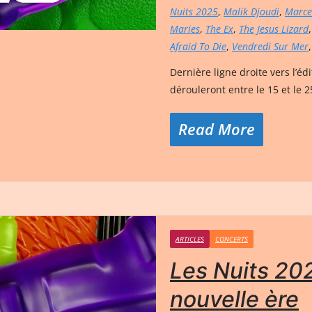
Nuits 2025
,
Malik Djoudi
,
Marce
Maries
,
The Ex
,
The Jesus Lizard
Afraid To Die
,
Vendredi Sur Mer
Dernière ligne droite vers l’é
dérouleront entre le 15 et le 2
Read More
ARTICLES
CONCERTS
Les Nuits 202
nouvelle ère