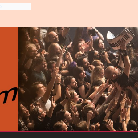
6
line-
6
gre et