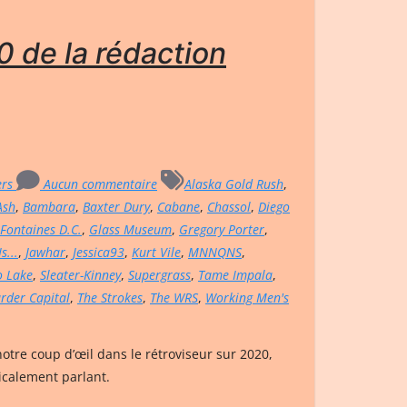
 de la rédaction
ers
Aucun commentaire
Alaska Gold Rush
,
Ash
,
Bambara
,
Baxter Dury
,
Cabane
,
Chassol
,
Diego
Fontaines D.C.
,
Glass Museum
,
Gregory Porter
,
s...
,
Jawhar
,
Jessica93
,
Kurt Vile
,
MNNQNS
,
o Lake
,
Sleater-Kinney
,
Supergrass
,
Tame Impala
,
rder Capital
,
The Strokes
,
The WRS
,
Working Men's
notre coup d’œil dans le rétroviseur sur 2020,
icalement parlant.