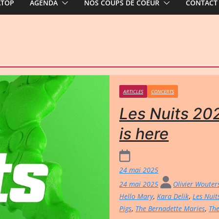
ATOP
AGENDA
NOS COUPS DE COEUR
CONTACT
ARTICLES
CONCERTS
Les Nuits 20
is here
24 mai 2025
24 mai 2025
Olivier Woute
Hello Mary
,
Kara Delik
,
Les Nuit
Pigs
,
The Bernadette Maries
,
The