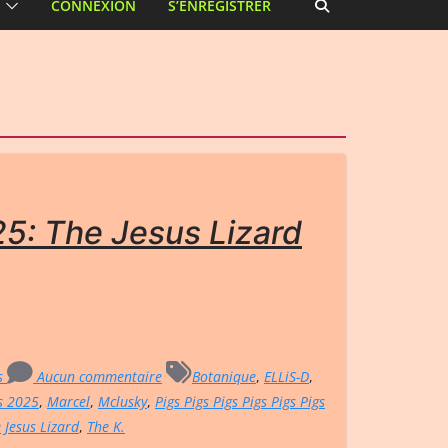
CONNEXION
S’ENREGISTRER
25: The Jesus Lizard
rs
Aucun commentaire
Botanique
,
ELLiS-D
,
s 2025
,
Marcel
,
Mclusky
,
Pigs Pigs Pigs Pigs Pigs Pigs
 Jesus Lizard
,
The K.