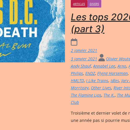
ARTICLES
DIVERS
Les tops 2020
(part 3)
2 janvier 2021
3 janvier 2021
Olivier Wout
Andy Shauf
,
Annabel Lee
,
Arno
,
Philips
,
ENDZ
,
Flying Horseman
,
HMLTD
,
I Like Trains
,
Idles
,
Jarv I
Morrissey
,
Other Lives
,
River Int
The Flaming Lips
,
The K.
,
The Mu
Club
Troisième et dernier volet de 
une année pas si pourrie mus