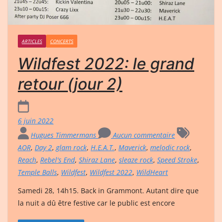
ARTICLES
CONCERTS
Wildfest 2022: le grand
retour (jour 2)
6 juin 2022
Hugues Timmermans
Aucun commentaire
AOR
,
Day 2
,
glam rock
,
H.E.A.T.
,
Maverick
,
melodic rock
,
Reach
,
Rebel's End
,
Shiraz Lane
,
sleaze rock
,
Speed Stroke
,
Temple Balls
,
Wildfest
,
Wildfest 2022
,
WildHeart
Samedi 28, 14h15. Back in Grammont. Autant dire que
la nuit a dû être festive car le public est encore