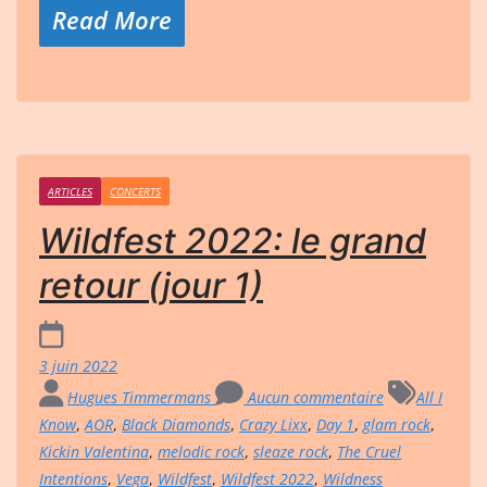
Read More
ARTICLES
CONCERTS
Wildfest 2022: le grand
retour (jour 1)
3 juin 2022
Hugues Timmermans
Aucun commentaire
All I
Know
,
AOR
,
Black Diamonds
,
Crazy Lixx
,
Day 1
,
glam rock
,
Kickin Valentina
,
melodic rock
,
sleaze rock
,
The Cruel
Intentions
,
Vega
,
Wildfest
,
Wildfest 2022
,
Wildness