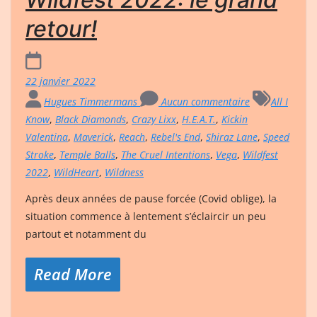
retour!
22 janvier 2022
Hugues Timmermans
Aucun commentaire
All I
Know
,
Black Diamonds
,
Crazy Lixx
,
H.E.A.T.
,
Kickin
Valentina
,
Maverick
,
Reach
,
Rebel's End
,
Shiraz Lane
,
Speed
Stroke
,
Temple Balls
,
The Cruel Intentions
,
Vega
,
Wildfest
2022
,
WildHeart
,
Wildness
Après deux années de pause forcée (Covid oblige), la
situation commence à lentement s’éclaircir un peu
partout et notamment du
Read More