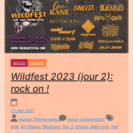
ARTICLES
CONCERTS
Wildfest 2023 (jour 2):
rock on !
21 mai 2023
Hugues Timmermans
Aucun commentaire
AOR
,
Art Nation
,
Blackrain
,
Day 2
,
Eclipse
,
glam rock
,
Hell