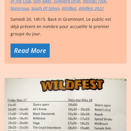
In The Club
,
Jolly Joker
,
Junkyard Drive
,
melodic rock
,
Notörious
,
South Of Salem
,
Wildfest
,
Wildfest 2022
Samedi 20, 14h15. Back in Grammont. Le public est
déjà présent en nombre pour accueillir le premier
groupe du jour.
Read More