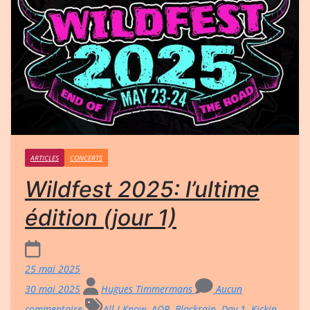
ARTICLES
CONCERTS
Wildfest 2025: l’ultime
édition (jour 1)
25 mai 2025
30 mai 2025
Hugues Timmermans
Aucun
commentaire
All I Know
,
AOR
,
Blackrain
,
Day 1
,
Kickin