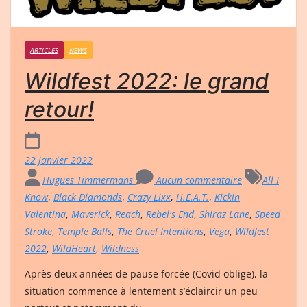
ARTICLES
NEWS
Wildfest 2022: le grand
retour!
22 janvier 2022
Hugues Timmermans
Aucun commentaire
All I
Know
,
Black Diamonds
,
Crazy Lixx
,
H.E.A.T.
,
Kickin
Valentina
,
Maverick
,
Reach
,
Rebel's End
,
Shiraz Lane
,
Speed
Stroke
,
Temple Balls
,
The Cruel Intentions
,
Vega
,
Wildfest
2022
,
WildHeart
,
Wildness
Après deux années de pause forcée (Covid oblige), la
situation commence à lentement s’éclaircir un peu