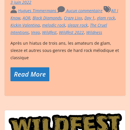
3 juin 2022
Hugues Timmermans
Aucun commentaire
All I
Know
,
AOR
,
Black Diamonds
,
Crazy Lixx
,
Day 1
,
glam rock
,
Kickin Valentina
,
melodic rock
,
sleaze rock
,
The Cruel
Intentions
,
Vega
,
Wildfest
,
Wildfest 2022
,
Wildness
Après un hiatus de trois ans, les amateurs de glam,
sleeze et autres sous-genres de hard rock mélodique et
classique
Read More