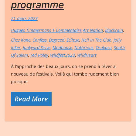
programme
21 mars 2023
Hugues Timmermans
1 Commentaire
Art Nation
,
Blackrain
,
Chez Kane
,
Confess
,
Degreed
,
Eclipse
,
Hell In The Club
,
Jolly
Joker
,
Junkyard Drive
,
Madhouse
,
Notörious
,
Osukaru
,
South
Of Salem
,
Ted Poley
,
Wildfest2023
,
WildHeart
À l’approche des beaux jours, on se prend à rêver à
nouveau de festivals. Voilà qui tombe rudement bien
puisque
Read More