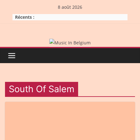
Skip
8 août 2026
to
Récents :
content
South Of Salem