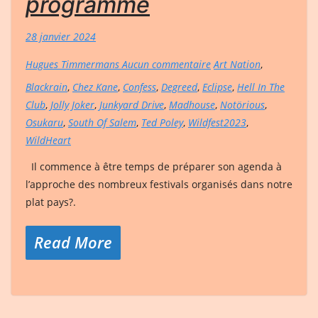
programme
28 janvier 2024
Hugues Timmermans
Aucun commentaire
Art Nation
,
Blackrain
,
Chez Kane
,
Confess
,
Degreed
,
Eclipse
,
Hell In The
Club
,
Jolly Joker
,
Junkyard Drive
,
Madhouse
,
Notörious
,
Osukaru
,
South Of Salem
,
Ted Poley
,
Wildfest2023
,
WildHeart
Il commence à être temps de préparer son agenda à
l’approche des nombreux festivals organisés dans notre
plat pays?.
Read More