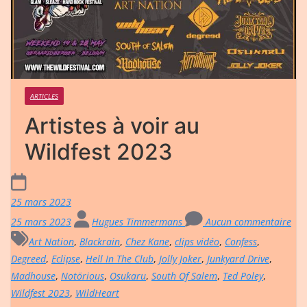
ARTICLES
Artistes à voir au
Wildfest 2023
25 mars 2023
25 mars 2023
Hugues Timmermans
Aucun commentaire
Art Nation
,
Blackrain
,
Chez Kane
,
clips vidéo
,
Confess
,
Degreed
,
Eclipse
,
Hell In The Club
,
Jolly Joker
,
Junkyard Drive
,
Madhouse
,
Notörious
,
Osukaru
,
South Of Salem
,
Ted Poley
,
Wildfest 2023
,
WildHeart