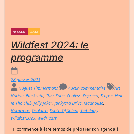
ARTICLES
NEWS
Wildfest 2024: le
programme
28 janvier 2024
Hugues Timmermans
Aucun commentaire
Art
Nation
,
Blackrain
,
Chez Kane
,
Confess
,
Degreed
,
Eclipse
,
Hell
In The Club
,
Jolly Joker
,
Junkyard Drive
,
Madhouse
,
Notörious
,
Osukaru
,
South Of Salem
,
Ted Poley
,
Wildfest2023
,
WildHeart
Il commence à être temps de préparer son agenda à