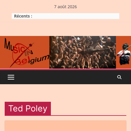
Skip
7 août 2026
to
Récents :
content
Ted Poley