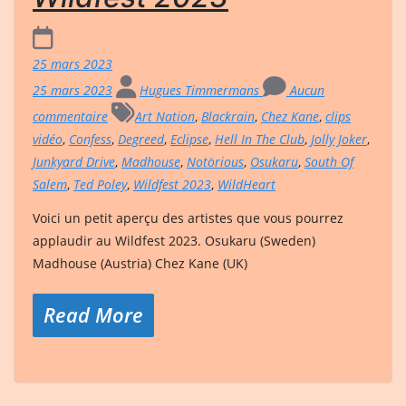
25 mars 2023
25 mars 2023
Hugues Timmermans
Aucun
commentaire
Art Nation
,
Blackrain
,
Chez Kane
,
clips
vidéo
,
Confess
,
Degreed
,
Eclipse
,
Hell In The Club
,
Jolly Joker
,
Junkyard Drive
,
Madhouse
,
Notörious
,
Osukaru
,
South Of
Salem
,
Ted Poley
,
Wildfest 2023
,
WildHeart
Voici un petit aperçu des artistes que vous pourrez
applaudir au Wildfest 2023. Osukaru (Sweden)
Madhouse (Austria) Chez Kane (UK)
Read More