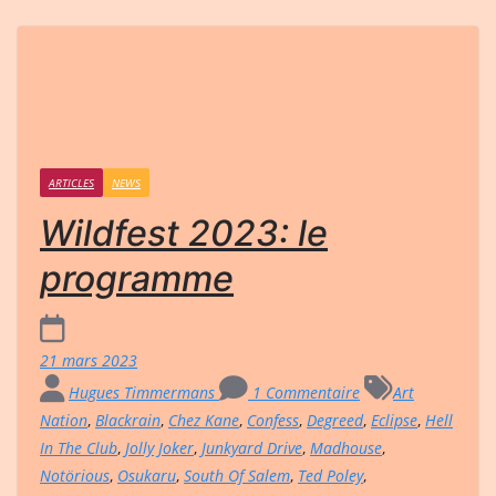
ARTICLES
NEWS
Wildfest 2023: le
programme
21 mars 2023
Hugues Timmermans
1 Commentaire
Art
Nation
,
Blackrain
,
Chez Kane
,
Confess
,
Degreed
,
Eclipse
,
Hell
In The Club
,
Jolly Joker
,
Junkyard Drive
,
Madhouse
,
Notörious
,
Osukaru
,
South Of Salem
,
Ted Poley
,