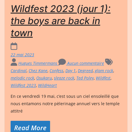
Wildfest 2023 (jour 1):
the boys are back in
town
22 mai 2023
Hugues Timmermans
Aucun commentaire
Cardinal
,
Chez Kane
,
Confess
,
Day 1
,
Degreed
,
glam rock
,
melodic rock
,
Osukaru
,
sleaze rock
,
Ted Poley
,
Wildfest
,
Wildfest 2023
,
WildHeart
En ce vendredi 19 mai, c’est sous un ciel ensoleillé que
nous entamons notre pèlerinage annuel vers le temple
attitré
Read More