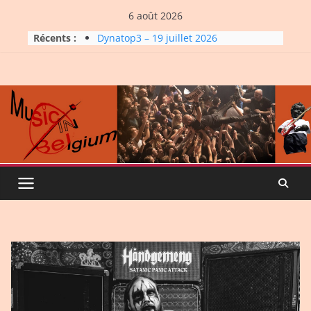
Skip
6 août 2026
to
Récents :
Dynatop3 – 19 juillet 2026
content
Dynatop3 – 02 août 2026
Micro Festival #16, maxi line-
up
Dynatop3 – 26 juillet 2026
La Carrière #7: Roche, Tigre et
Bashing