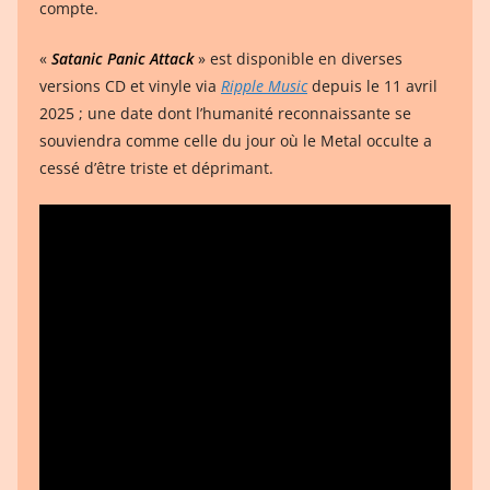
compte.
«
Satanic Panic Attack
» est disponible en diverses
versions CD et vinyle via
Ripple Music
depuis le 11 avril
2025 ; une date dont l’humanité reconnaissante se
souviendra comme celle du jour où le Metal occulte a
cessé d’être triste et déprimant.