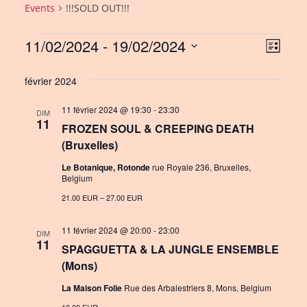
Events
!!!SOLD OUT!!!
Events
11/02/2024
 - 
19/02/2024
V
E
L
i
S
v
i
s
février 2024
e
e
e
t
l
11 février 2024 @ 19:30
-
23:30
n
DIM
w
e
11
FROZEN SOUL & CREEPING DEATH
c
t
s
(Bruxelles)
t
V
N
d
Le Botanique, Rotonde
rue Royale 236, Bruxelles,
Belgium
i
a
a
21.00 EUR – 27.00 EUR
e
t
v
e
w
11 février 2024 @ 20:00
-
23:00
DIM
i
.
11
s
SPAGGUETTA & LA JUNGLE ENSEMBLE
g
(Mons)
N
a
La Maison Folie
Rue des Arbalestriers 8, Mons, Belgium
a