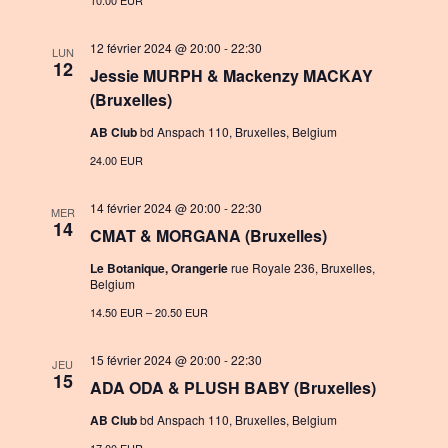
t
10.00 EUR
v
i
i
12 février 2024 @ 20:00
-
22:30
LUN
12
o
Jessie MURPH & Mackenzy MACKAY
g
(Bruxelles)
n
a
AB Club
bd Anspach 110, Bruxelles, Belgium
t
24.00 EUR
i
14 février 2024 @ 20:00
-
22:30
o
MER
14
CMAT & MORGANA (Bruxelles)
n
Le Botanique, Orangerie
rue Royale 236, Bruxelles,
Belgium
14.50 EUR – 20.50 EUR
15 février 2024 @ 20:00
-
22:30
JEU
15
ADA ODA & PLUSH BABY (Bruxelles)
AB Club
bd Anspach 110, Bruxelles, Belgium