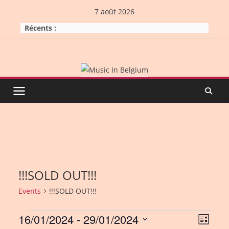
Skip
7 août 2026
to
Récents :
content
!!!SOLD OUT!!!
Events
!!!SOLD OUT!!!
Events
16/01/2024
 - 
29/01/2024
V
E
L