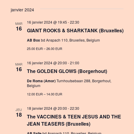
i
S
v
i
s
janvier 2024
e
e
e
t
l
16 janvier 2024 @ 19:45
-
22:30
n
MAR
w
e
16
GIANT ROOKS & SHARKTANK (Bruxelles)
c
t
s
t
AB Box
bd Anspach 110, Bruxelles, Belgium
V
N
d
25.00 EUR – 26.00 EUR
i
a
a
e
t
16 janvier 2024 @ 20:00
-
21:00
MAR
v
16
e
The GOLDEN GLOWS (Borgerhout)
w
i
.
De Roma (Amor)
Turnhoutsebaan 288, Borgerhout,
s
Belgium
g
N
12.00 EUR – 14.00 EUR
a
a
t
18 janvier 2024 @ 20:00
-
22:30
JEU
v
18
The VACCINES & TEEN JESUS AND THE
i
i
JEAN TEASERS (Bruxelles)
o
g
AB Salle
bd Anspach 110, Bruxelles, Belgium