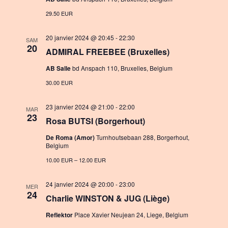
n
a
29.50 EUR
t
20 janvier 2024 @ 20:45
-
22:30
SAM
i
20
ADMIRAL FREEBEE (Bruxelles)
o
AB Salle
bd Anspach 110, Bruxelles, Belgium
n
30.00 EUR
23 janvier 2024 @ 21:00
-
22:00
MAR
23
Rosa BUTSI (Borgerhout)
De Roma (Amor)
Turnhoutsebaan 288, Borgerhout,
Belgium
10.00 EUR – 12.00 EUR
24 janvier 2024 @ 20:00
-
23:00
MER
24
Charlie WINSTON & JUG (Liège)
Reflektor
Place Xavier Neujean 24, Liege, Belgium