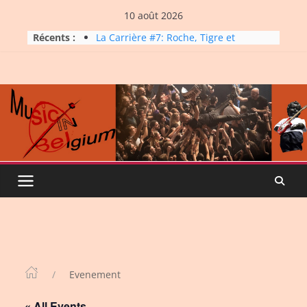
Skip
10 août 2026
to
Récents :
La Carrière #7: Roche, Tigre et
content
Bashing
Dynatop3 – 09 août 2026
Dynatop3 – 02 août 2026
Micro Festival #16, maxi line-
up
Dynatop3 – 26 juillet 2026
Evenement
« All Events