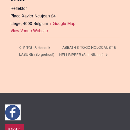
Reflektor
Place Xavier Neujean 24
Liege
,
4000
Belgium
+ Google Map
View Venue Website
ABBATH & TOXIC HOLOCAUST &
PITOU & Hendrik
LASURE (Borgerhout)
HELLRIPPER (Sint-Niklaas)
Meta