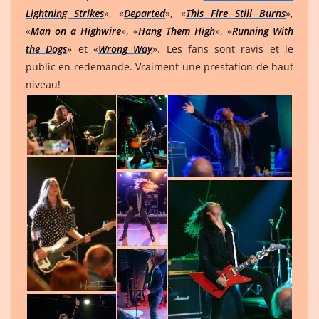
Lightning Strikes
», «
Departed
», «
This Fire Still Burns
»,
«
Man on a Highwire
», «
Hang Them High
», «
Running With
the Dogs
» et «
Wrong Way
». Les fans sont ravis et le
public en redemande. Vraiment une prestation de haut
niveau!