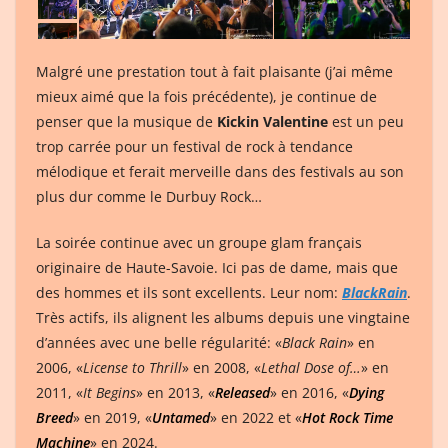
Malgré une prestation tout à fait plaisante (j’ai même
mieux aimé que la fois précédente), je continue de
penser que la musique de
Kickin Valentine
est un peu
trop carrée pour un festival de rock à tendance
mélodique et ferait merveille dans des festivals au son
plus dur comme le Durbuy Rock…
La soirée continue avec un groupe glam français
originaire de Haute-Savoie. Ici pas de dame, mais que
des hommes et ils sont excellents. Leur nom:
BlackRain
.
Très actifs, ils alignent les albums depuis une vingtaine
d’années avec une belle régularité: «
Black Rain
» en
2006, «
License to Thrill
» en 2008,
«
Lethal Dose of…
» en
2011,
«
It Begins
» en
2013, «
Released
» en 2016, «
Dying
Breed
» en 2019, «
Untamed
» en 2022 et «
Hot Rock Time
Machine
» en 2024.