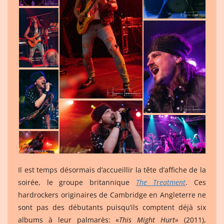
Il est temps désormais d’accueillir la tête d’affiche de la
soirée, le groupe britannique
The Treatment
. Ces
hardrockers originaires de Cambridge en Angleterre ne
sont pas des débutants puisqu’ils comptent déjà six
albums à leur palmarès: «
This Might Hurt»
(2011),