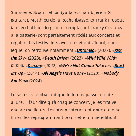
Sur scène, Swan Hellion (guitare, chant), Jerem G
(guitare), Matthieu de la Roche (basse) et Frank Frusetta
(ancien batteur du groupe remplaçant Franky Costanza
à la batterie) sont parfaitement rôdés aux concerts et
régalent les festivaliers avec un set entraînant, dans
lequel on retrouve notamment «
Untamed
» (2022), «
Kiss
the Sky
» (2023), «
Death Drive
» (2023), «
Wild Wild Wild
»
(2024), «
Demon
» (2022), «
We’re Not Gonna Take It
», «
Blast
Me Up
» (2014), «
All Angels Have Gone
» (2020), «
Nobody
But You
» (2024).
Le set est si emballant que le temps passe à toute
allure. Il faut dire qu’à chaque concert, je les trouve
encore meilleurs. Les organisateurs ont donc eu le nez
fin en les reprogrammant pour cette ultime édition!