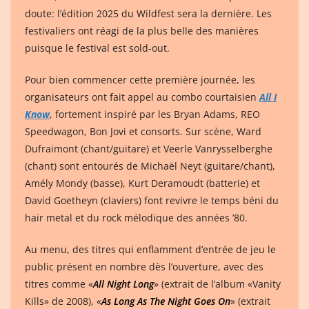
doute: l’édition 2025 du Wildfest sera la dernière. Les
festivaliers ont réagi de la plus belle des manières
puisque le festival est sold-out.
Pour bien commencer cette première journée, les
organisateurs ont fait appel au combo courtaisien
All I
Know
, fortement inspiré par les Bryan Adams, REO
Speedwagon, Bon Jovi et consorts. Sur scène, Ward
Dufraimont (chant/guitare) et Veerle Vanrysselberghe
(chant) sont entourés de Michaël Neyt (guitare/chant),
Amély Mondy (basse), Kurt Deramoudt (batterie) et
David Goetheyn (claviers) font revivre le temps béni du
hair metal et du rock mélodique des années ’80.
Au menu, des titres qui enflamment d’entrée de jeu le
public présent en nombre dès l’ouverture, avec des
titres comme «
All Night Long
» (extrait de l’album «Vanity
Kills» de 2008), «
As Long As The Night Goes On
» (extrait