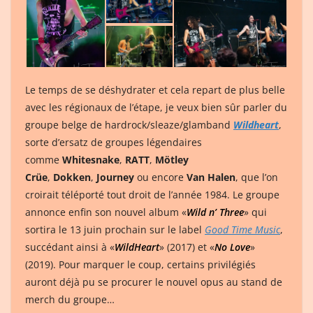
Le temps de se déshydrater et cela repart de plus belle
avec les régionaux de l’étape, je veux bien sûr parler du
groupe belge de hardrock/sleaze/glamband
Wildheart
,
sorte d’ersatz de groupes légendaires
comme
Whitesnake
,
RATT
,
Mötley
Crüe
,
Dokken
,
Journey
ou encore
Van Halen
, que l’on
croirait téléporté tout droit de l’année 1984. Le groupe
annonce enfin son nouvel album «
Wild n’ Three
» qui
sortira le 13 juin prochain sur le label
Good Time Music
,
succédant ainsi à «
WildHeart
» (2017) et «
No Love
»
(2019). Pour marquer le coup, certains privilégiés
auront déjà pu se procurer le nouvel opus au stand de
merch du groupe…