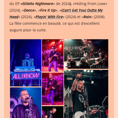
du EP
«Stiletto Nightmare
» de 2024
),
«Hiding From Love»
(2024), «
Dance
», «
Fire It Up
», «
(Can’t Get You) Outta My
Head
» (2024), «
Playin’ With Fire
» (2024) et «
Rain
» (2008).
La fête commence en beauté, ce qui est d’excellent
augure pour la suite.