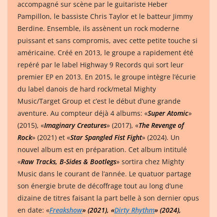
accompagné sur scène par le guitariste Heber
Pampillon, le bassiste Chris Taylor et le batteur Jimmy
Berdine. Ensemble, ils assènent un rock moderne
puissant et sans compromis, avec cette petite touche si
américaine. Créé en 2013, le groupe a rapidement été
repéré par le label Highway 9 Records qui sort leur
premier EP en 2013. En 2015, le groupe intègre l’écurie
du label danois de hard rock/metal Mighty
Music/Target Group et c’est le début d’une grande
aventure. Au compteur déjà 4 albums: «
Super Atomic
»
(2015), «
Imaginary Creatures
» (2017), «
The Revenge of
Rock
» (2021) et «
Star Spangled Fist Fight
» (2024). Un
nouvel album est en préparation. Cet
album intitulé
«
Raw Tracks, B-Sides & Bootlegs
» sortira chez Mighty
Music dans le courant de l’année.
Le quatuor partage
son énergie brute de décoffrage tout au long d’une
dizaine de titres faisant la part belle à son dernier opus
en date: «
Freakshow
» (2021), «
Dirty Rhythm
» (2024),