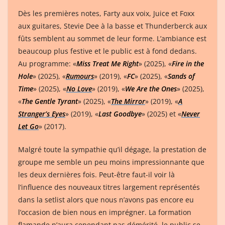
Dès les premières notes, Farty aux voix, Juice et Foxx
aux guitares, Stevie Dee à la basse et Thunderberck aux
fûts semblent au sommet de leur forme. L’ambiance est
beaucoup plus festive et le public est à fond dedans.
Au programme: «
Miss Treat Me Right
» (2025), «
Fire in the
Hole
» (2025), «
Rumours
» (2019), «
FC
» (2025), «
Sands of
Time
» (2025), «
No Love
» (2019), «
We Are the Ones
» (2025),
«
The Gentle Tyrant
» (2025), «
The Mirror
» (2019), «
A
Stranger’s Eyes
» (2019), «
Last Goodbye
» (2025) et «
Never
Let Go
» (2017).
Malgré toute la sympathie qu’il dégage, la prestation de
groupe me semble un peu moins impressionnante que
les deux dernières fois. Peut-être faut-il voir là
l’influence des nouveaux titres largement représentés
dans la setlist alors que nous n’avons pas encore eu
l’occasion de bien nous en imprégner. La formation
flamande n’aura cependant pas démérité, le public se