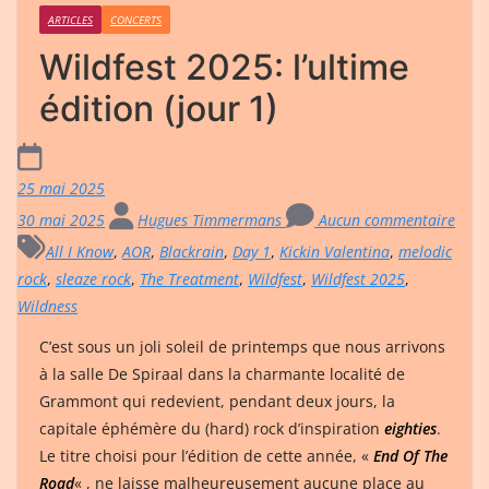
ARTICLES
CONCERTS
Wildfest 2025: l’ultime
édition (jour 1)
25 mai 2025
30 mai 2025
Hugues Timmermans
Aucun commentaire
All I Know
,
AOR
,
Blackrain
,
Day 1
,
Kickin Valentina
,
melodic
rock
,
sleaze rock
,
The Treatment
,
Wildfest
,
Wildfest 2025
,
Wildness
C’est sous un joli soleil de printemps que nous arrivons
à la salle De Spiraal dans la charmante localité de
Grammont qui redevient, pendant deux jours, la
capitale éphémère du (hard) rock d’inspiration
eighties
.
Le titre choisi pour l’édition de cette année, «
End Of The
Road
« , ne laisse malheureusement aucune place au