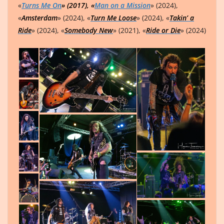
«
Turns Me On
» (2017), «
Man on a Mission
» (2024),
«
Amsterdam
» (2024), «
Turn Me Loose
» (2024), «
Takin’ a
Ride
» (2024), «
Somebody New
» (2021), «
Ride or Die
» (2024)