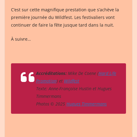
C’est sur cette magnifique prestation que s’achève la
première journée du Wildfest. Les festivaliers vont
continuer de faire la fête jusque tard dans la nuit.
À suivre…
Accréditations:
Mike De Coene (
Hard Life
Promotion
) et
Wildfest
Texte: Anne-Françoise Hustin et Hugues
Timmermans
Photos © 2025
Hugues Timmermans