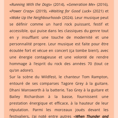
«
Running With the Dogs»
(2014), «
Generation Me»
(2016),
«
Power Crazy»
(2019), «
Waiting for Good Luck»
(2021) et
«
Wake Up the Neighbourhood»
(2024). Leur musique peut
se définir comme un hard rock puissant, festif et
accessible, qui puise dans les classiques du genre tout
en y insufflant une touche de modernité et une
personnalité propre. Leur musique est faite pour être
écoutée fort et vécue en concert (ça tombe bien!), avec
une énergie contagieuse et une volonté de rendre
hommage à l’esprit du rock des années 70 (tout ce
qu’on adore!).
Sur la scène du Wildfest, le chanteur Tom Rampton,
entouré de ses comparses Tagore Grey à la guitare,
Dhani Mansworth à la batterie, Tao Grey à la guitare et
Bailey Richardson à la basse, fournissent une
prestation énergique et efficace, à la hauteur de leur
réputation. Parmi les morceaux joués devant les
festivaliers, j’ai noté entre autres «
When Thunder and