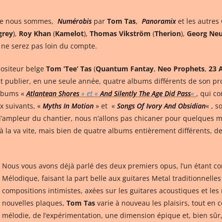
que nous sommes,
Numérobis
par
Tom Tas
,
Panoramix
et les autres
grey
),
Roy Khan
(
Kamelot
),
Thomas Vikström
(
Therion
),
Georg Ne
 ne serez pas loin du compte.
positeur belge
Tom ‘Tee’ Tas
(
Quantum Fantay
,
Neo Prophets
,
23 
 et publier, en une seule année, quatre albums différents de son p
 albums «
Atlantean Shores
» et «
And Silently The Age Did Pass
«
, qui co
x suivants, «
Myths In Motion
» et «
Songs Of Ivory And Obsidian
« , 
’ampleur du chantier, nous n’allons pas chicaner pour quelques mo
s à la va vite, mais bien de quatre albums entièrement différents, de
Nous vous avons déjà parlé des deux premiers opus, l’un étant co
Mélodique, faisant la part belle aux guitares Metal traditionnelles
compositions intimistes, axées sur les guitares acoustiques et l
nouvelles plaques,
Tom Tas
varie à nouveau les plaisirs, tout en c
mélodie, de l’expérimentation, une dimension épique et, bien sûr,