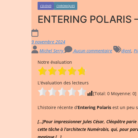
CD/DVD
CHRONIQUES
ENTERING POLARIS – 
9 novembre 2024
Michel Serry
Aucun commentaire
djent
,
P
Notre évaluation
L'évaluation des lecteurs
[Total:
0
Moyenne:
0
]
L’histoire récente d’
Entering Polaris
est un peu si
[…]Pour impressionner Jules César, Cléopâtre parie av
cette tâche à l’architecte Numérobis, qui, pour parv
magique […]