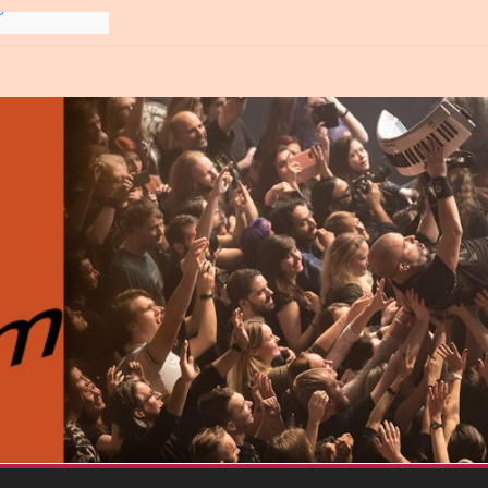
gre et
6
line-
6