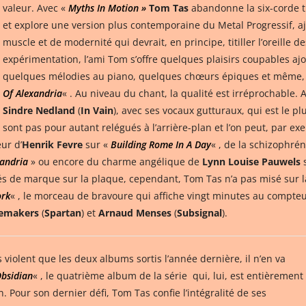
valeur. Avec «
Myths In Motion »
Tom Tas
abandonne la six-corde tr
et explore une version plus contemporaine du Metal Progressif, 
muscle et de modernité qui devrait, en principe, titiller l’oreille
expérimentation, l’ami Tom s’offre quelques plaisirs coupables aj
quelques mélodies au piano, quelques chœurs épiques et même, un
Of Alexandria
« . Au niveau du chant, la qualité est irréprochable. 
Sindre Nedland
(
In Vain
), avec ses vocaux gutturaux, qui est le p
sont pas pour autant relégués à l’arrière-plan et l’on peut, par exe
eur d’
Henrik Fevre
sur «
Building Rome In A Day
« , de la schizophré
xandria
» ou encore du charme angélique de
Lynn Louise Pauwels
tés de marque sur la plaque, cependant, Tom Tas n’a pas misé sur 
ork
« , le morceau de bravoure qui affiche vingt minutes au compt
demakers
(
Spartan
) et
Arnaud Menses
(
Subsignal
).
s violent que les deux albums sortis l’année dernière, il n’en va
Obsidian
« , le quatrième album de la série qui, lui, est entièrement
. Pour son dernier défi, Tom Tas confie l’intégralité de ses