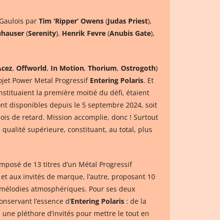
 Gaulois par
Tim ‘Ripper’ Owens
(
Judas Priest
),
uhauser
(
Serenity
),
Henrik Fevre
(
Anubis Gate
),
Acez
,
Offworld
,
In Motion
,
Thorium
,
Ostrogoth
)
rojet Power Metal Progressif
Entering Polaris
. Et
nstituaient la première moitié du défi, étaient
sont disponibles depuis le 5 septembre 2024, soit
is de retard. Mission accomplie, donc ! Surtout
 qualité supérieure, constituant, au total, plus
mposé de 13 titres d’un Métal Progressif
 et aux invités de marque, l’autre, proposant 10
es mélodies atmosphériques. Pour ses deux
onservant l’essence d’
Entering Polaris
: de la
 une pléthore d’invités pour mettre le tout en