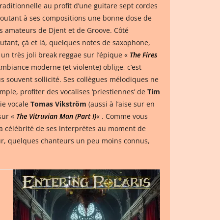
aditionnelle au profit d’une guitare sept cordes
ajoutant à ses compositions une bonne dose de
 des amateurs de Djent et de Groove. Côté
outant, çà et là, quelques notes de saxophone,
 très joli break reggae sur l’épique «
The Fires
Ambiance moderne (et violente) oblige, c’est
lus souvent sollicité. Ses collègues mélodiques ne
mple, profiter des vocalises ‘priestiennes’ de
Tim
nie vocale
Tomas Vikström
(aussi à l’aise sur en
sur «
The Vitruvian Man (Part I)
« . Comme vous
la célébrité de ses interprètes au moment de
eur, quelques chanteurs un peu moins connus,