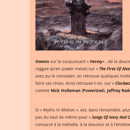
Owens
sur le surpuissant «
Heresy
« , de la douc
reggae qu’en power metal) sur «
The Fires Of Ale
avez pu le constater, on retrouve quelques invi
faire ses choix. Ainsi retrouve-t-on, sur «
Clockw
comme
Nick Holleman
(
Powerized
),
Jeffrey Ra
Si « Myths In Motion », est, dans l’ensemble, plu
pas du tout de même pour «
Songs Of Ivory And 
consacré à la mélodie, à la douceur et à l’émotion