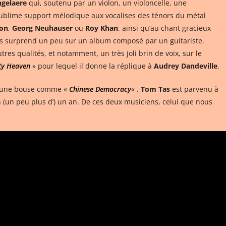
ngelaere
qui, soutenu par un violon, un violoncelle, une
sublime support mélodique aux vocalises des ténors du métal
on
,
Georg Neuhauser
ou
Roy Khan
, ainsi qu’au chant gracieux
res surprend un peu sur un album composé par un guitariste.
res qualités, et notamment, un très joli brin de voix, sur le
y Heaven
» pour lequel il donne la réplique à
Audrey Dandeville
.
’une bouse comme «
Chinese Democracy
« .
Tom Tas
est parvenu à
 (un peu plus d’) un an. De ces deux musiciens, celui que nous