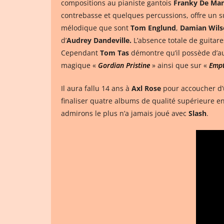
compositions au pianiste gantois
Franky De Ma
contrebasse et quelques percussions, offre un 
mélodique que sont
Tom Englund
,
Damian Wils
d’
Audrey Dandeville.
L’absence totale de guita
Cependant
Tom Tas
démontre qu’il possède d’aut
magique «
Gordian Pristine
» ainsi que sur «
Empt
Il aura fallu 14 ans à
Axl Rose
pour accoucher d
finaliser quatre albums de qualité supérieure en
admirons le plus n’a jamais joué avec
Slash
.