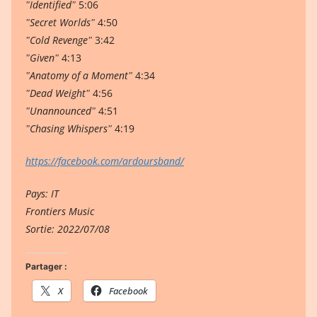
ʺIdentifiedʺ
5:06
ʺSecret Worldsʺ
4:50
ʺCold Revengeʺ
3:42
ʺGivenʺ
4:13
ʺAnatomy of a Momentʺ
4:34
ʺDead Weightʺ
4:56
ʺUnannouncedʺ
4:51
ʺChasing Whispersʺ
4:19
https://facebook.com/ardoursband/
Pays: IT
Frontiers Music
Sortie: 2022/07/08
Partager :
X
Facebook