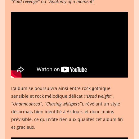
ʺCold revengeʺ
ou
ʺAnatomy of a momentʺ
.
L’album se poursuivra ainsi entre rock gothique
sensible et rock mélodique délicat (
ʺDead weightʺ
,
ʺUnannouncedʺ
,
ʺChasing whispersʺ
), révélant un style
désormais bien identifié à Ardours et donc moins
prévisible, ce qui n’ôte rien aux qualités cet album fin
et gracieux.