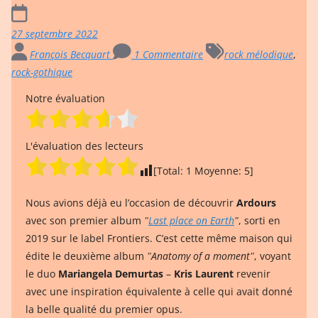
27 septembre 2022
François Becquart
1 Commentaire
rock mélodique
,
rock-gothique
Notre évaluation
L'évaluation des lecteurs
[Total:
1
Moyenne:
5
]
Nous avions déjà eu l’occasion de découvrir
Ardours
avec son premier album
ʺ
Last place on Earth
ʺ
, sorti en
2019 sur le label Frontiers. C’est cette même maison qui
édite le deuxième album
ʺAnatomy of a momentʺ
, voyant
le duo
Mariangela Demurtas
–
Kris Laurent
revenir
avec une inspiration équivalente à celle qui avait donné
la belle qualité du premier opus.