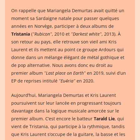
On rappelle que Mariangela Demurtas avait quitté un
moment sa Sardaigne natale pour passer quelques
années en Norvège, participer à deux albums de
Tristania
(
ʺRubiconʺ
, 2010 et
ʺDarkest whiteʺ
, 2013). À
son retour au pays, elle retrouve son vieil ami Kris
Laurent et ils mettent au point ce groupe Ardours qui
donne dans un mélange élégant de métal gothique et
de pop alternative. Nous avons donc eu droit au
premier album
ʺLast place on Earthʺ
en 2019, suivi d’un
EP de reprises intitulé
ʺEu4riaʺ
en 2020.
Aujourd’hui, Mariangela Demurtas et Kris Laurent
poursuivent sur leur lancée en progressant toujours
davantage dans la logique musicale amorcée sur le
premier album. C’est encore le batteur
Tarald Lie
, qui
vient de Tristania, qui participe à la rythmique, tandis
que Kris Laurent s’occupe de la guitare, la basse et les