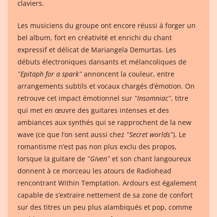
claviers.
Les musiciens du groupe ont encore réussi à forger un
bel album, fort en créativité et enrichi du chant
expressif et délicat de Mariangela Demurtas. Les
débuts électroniques dansants et mélancoliques de
ʺEpitaph for a sparkʺ
annoncent la couleur, entre
arrangements subtils et vocaux chargés d’émotion. On
retrouve cet impact émotionnel sur
ʺInsomniacʺ
, titre
qui met en œuvre des guitares intenses et des
ambiances aux synthés qui se rapprochent de la new
wave (ce que l’on sent aussi chez
ʺSecret worldsʺ
). Le
romantisme n’est pas non plus exclu des propos,
lorsque la guitare de
ʺGivenʺ
et son chant langoureux
donnent à ce morceau les atours de Radiohead
rencontrant Within Temptation. Ardours est également
capable de s’extraire nettement de sa zone de confort
sur des titres un peu plus alambiqués et pop, comme