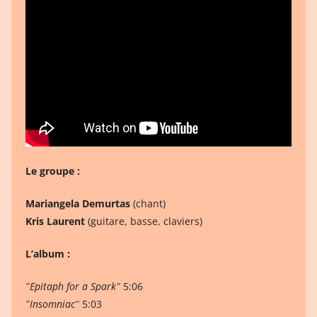
Le groupe :
Mariangela Demurtas
(chant)
Kris Laurent
(guitare, basse, claviers)
L’album :
ʺEpitaph for a Sparkʺ
5:06
ʺInsomniacʺ
5:03