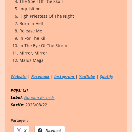
The Spell Of The Skull
Inquisition
High Priestess Of The Night
Burn In Hell
Release Me
In For The Kill
In The Eye Of The Storm
Mirror, Mirror
Malus Maga
Website
|
Facebook
|
Instagram
|
YouTube
|
Spotify
Pays
: CH
Label
:
Napalm Records
Sortie
:
2025/08/22
Partager :
X
Facebook