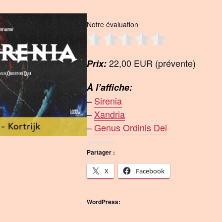
Notre évaluation
22,00 EUR (prévente)
Prix:
À l’affiche:
–
Sirenia
–
Xandria
–
Genus Ordinis Dei
Partager :
X
Facebook
WordPress: