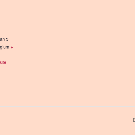
an 5
lgium
+
ite