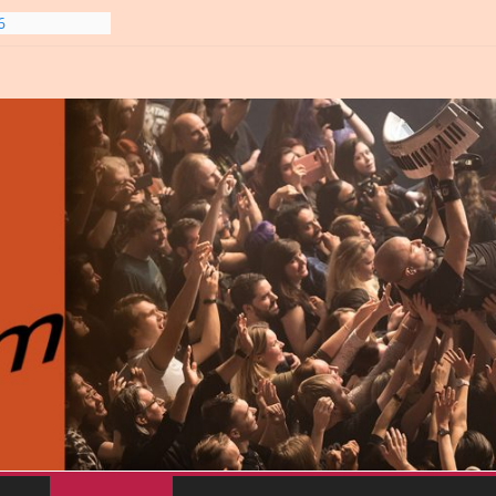
6
line-
6
gre et