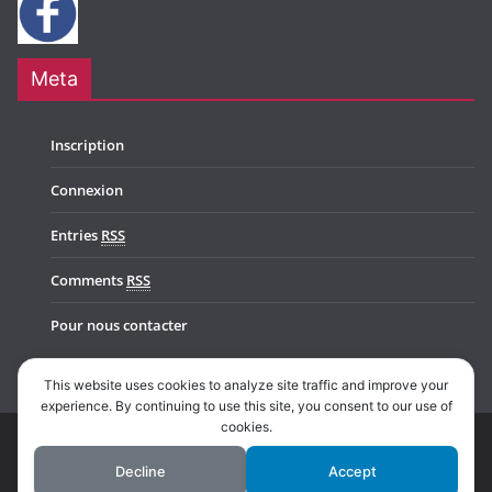
Meta
Inscription
Connexion
Entries
RSS
Comments
RSS
Pour nous contacter
This website uses cookies to analyze site traffic and improve your
experience. By continuing to use this site, you consent to our use of
cookies.
Copyright © 2026
Music In Belgium
. All rights reserved.
Decline
Accept
Theme:
ColorMag Pro
by ThemeGrill. Powered by
WordPress
.