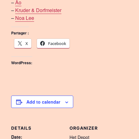
–
Ão
–
Kruder & Dorfmeister
–
Noa Lee
Partager :
X
Facebook
WordPress:
Add to calendar
DETAILS
ORGANIZER
Date:
Het Depot