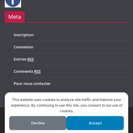
Meta
Inscription
Connexion
Entries
RSS
Comments
RSS
Pour nous contacter
This website uses cookies to analyze site traffic and improve your
experience. By continuing to use this site, you consent to our use of
cookies.
Copyright © 2026
Music In Belgium
. All rights reserved.
Decline
Accept
Theme:
ColorMag Pro
by ThemeGrill. Powered by
WordPress
.