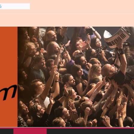
6
gre et
6
line-