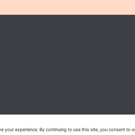
ve your experience. By continuing to use this site, you consent to o
In Belgium
. All rights reserved. Theme:
ColorMag Pro
by ThemeGril