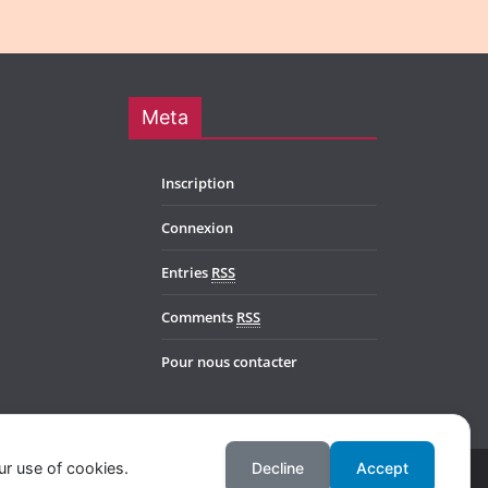
Meta
Inscription
Connexion
Entries
RSS
Comments
RSS
Pour nous contacter
ur use of cookies.
Decline
Accept
l. Powered by
WordPress
.