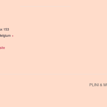
ax 153
Belgium
+
ite
PLINI & 