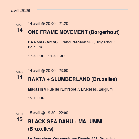
i
S
v
i
s
avril 2026
e
e
e
t
l
14 avril @ 20:00
-
21:20
n
MAR
w
e
14
ONE FRAME MOVEMENT (Borgerhout)
c
t
s
t
De Roma (Amor)
Turnhoutsebaan 288, Borgerhout,
V
Belgium
N
d
i
12.00 EUR – 14.00 EUR
a
a
e
t
v
14 avril @ 20:00
-
23:00
MAR
e
w
14
RAKTA + SLUMBERLAND (Bruxelles)
i
.
s
Magasin 4
Rue de l'Entrepôt 7, Bruxelles, Belgium
g
N
15.00 EUR
a
a
t
15 avril @ 19:30
-
22:00
MER
v
15
BLACK SEA DAHU + MALUMMÍ
i
i
(Bruxelles)
o
g
Le Botanique, Orangerie
rue Royale 236, Bruxelles,