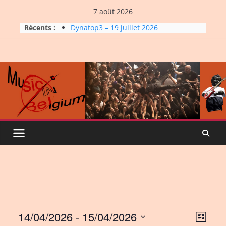
Skip
7 août 2026
to
Récents :
Dynatop3 – 19 juillet 2026
content
Dynatop3 – 02 août 2026
Micro Festival #16, maxi line-
up
Dynatop3 – 26 juillet 2026
La Carrière #7: Roche, Tigre et
Bashing
Events
14/04/2026
 - 
15/04/2026
V
E
L