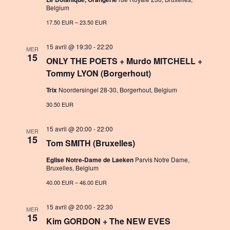
Belgium
n
a
17.50 EUR – 23.50 EUR
t
i
15 avril @ 19:30
-
22:20
MER
15
ONLY THE POETS + Murdo MITCHELL +
o
Tommy LYON (Borgerhout)
n
Trix
Noordersingel 28-30, Borgerhout, Belgium
30.50 EUR
15 avril @ 20:00
-
22:00
MER
15
Tom SMITH (Bruxelles)
Eglise Notre-Dame de Laeken
Parvis Notre Dame,
Bruxelles, Belgium
40.00 EUR – 46.00 EUR
15 avril @ 20:00
-
22:30
MER
15
Kim GORDON + The NEW EVES