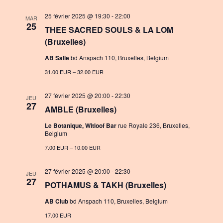
t
v
25 février 2025 @ 19:30
-
22:00
i
MAR
i
25
THEE SACRED SOULS & LA LOM
o
g
(Bruxelles)
n
a
AB Salle
bd Anspach 110, Bruxelles, Belgium
t
31.00 EUR – 32.00 EUR
i
27 février 2025 @ 20:00
-
22:30
JEU
o
27
AMBLE (Bruxelles)
n
Le Botanique, Witloof Bar
rue Royale 236, Bruxelles,
Belgium
7.00 EUR – 10.00 EUR
27 février 2025 @ 20:00
-
22:30
JEU
27
POTHAMUS & TAKH (Bruxelles)
AB Club
bd Anspach 110, Bruxelles, Belgium
17.00 EUR