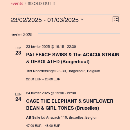
Events
!!!SOLD OUT!!!
Events
23/02/2025
 - 
01/03/2025
V
E
L
i
S
v
i
s
février 2025
e
e
e
t
l
23 février 2025 @ 19:15
-
22:30
n
DIM
w
e
23
PALEFACE SWISS & The ACACIA STRAIN
c
t
s
& DESOLATED (Borgerhout)
t
V
N
d
Trix
Noordersingel 28-30, Borgerhout, Belgium
i
a
a
22.50 EUR – 26.00 EUR
e
t
v
e
24 février 2025 @ 19:30
-
22:30
LUN
w
24
i
.
CAGE THE ELEPHANT & SUNFLOWER
s
BEAN & GIRL TONES (Bruxelles)
g
N
AB Salle
bd Anspach 110, Bruxelles, Belgium
a
a
47.00 EUR – 48.00 EUR