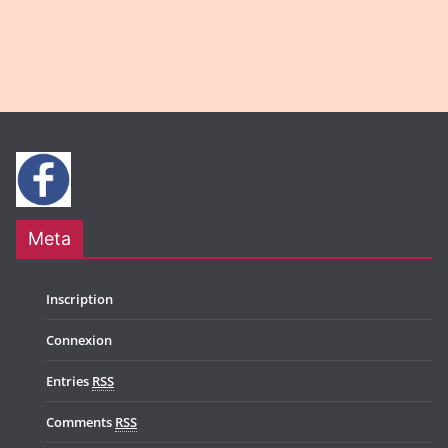
g
N
a
a
t
v
i
i
o
g
n
a
t
Meta
i
o
Inscription
n
Connexion
Entries
RSS
Comments
RSS