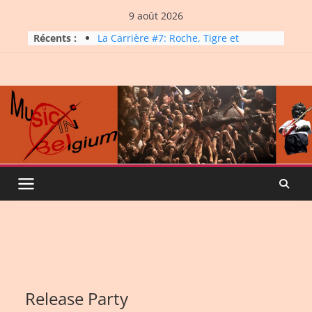
Skip
9 août 2026
to
Récents :
La Carrière #7: Roche, Tigre et
content
Bashing
Dynatop3 – 09 août 2026
Dynatop3 – 02 août 2026
Micro Festival #16, maxi line-
up
Dynatop3 – 26 juillet 2026
Release Party