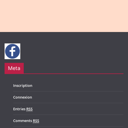
g
N
a
a
t
v
i
i
o
g
n
a
t
Meta
i
o
Inscription
n
Connexion
Entries
RSS
Comments
RSS