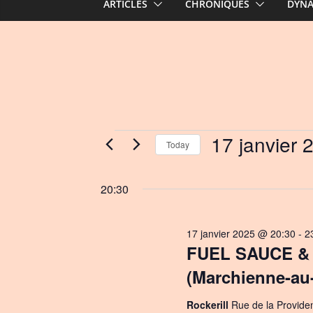
ARTICLES
CHRONIQUES
DYN
Events
17 janvier 
Today
S
for
e
20:30
l
17
e
17 janvier 2025 @ 20:30
-
2
c
janvier
FUEL SAUCE & 
t
d
(Marchienne-au
2025
a
Rockerill
Rue de la Provide
t