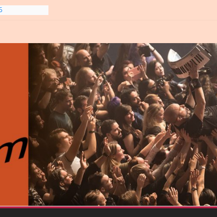
6
line-
6
gre et