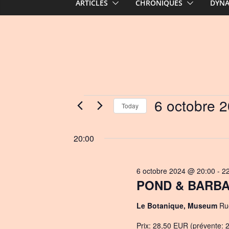
ARTICLES
CHRONIQUES
DYN
Events
6 octobre 
Today
S
for
e
20:00
l
6
e
6 octobre 2024 @ 20:00
-
2
c
octobre
POND & BARBAG
t
d
2024
Le Botanique, Museum
Ru
a
t
Prix: 28,50 EUR (prévente: 2