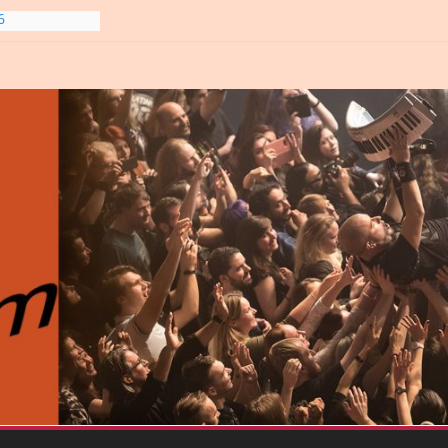
6
line-
6
gre et