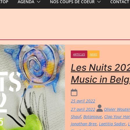
ATOP
AGENDA
NOS COUPS DE COEUR
CONTACT
ARTICLES
NEWS
Les Nuits 202
Music in Belg
25 avril 2022
27 avril 2022
Olivier Woute
Shauf
,
Botanique
,
Clap Your Han
Jonathan Bree
,
Laetitia Sadier
,
L