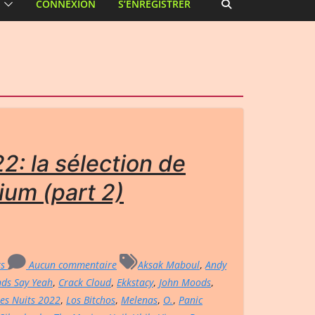
CONNEXION
S’ENREGISTRER
2: la sélection de
ium (part 2)
rs
Aucun commentaire
Aksak Maboul
,
Andy
ds Say Yeah
,
Crack Cloud
,
Ekkstacy
,
John Moods
,
es Nuits 2022
,
Los Bitchos
,
Melenas
,
O.
,
Panic