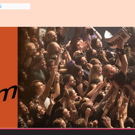
6
line-
6
gre et