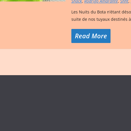
Shack
,
Rodrigo Amarante
,
Shht
,
Les Nuits du Bota n’étant déso
suite de nos tuyaux destinés à
Read More