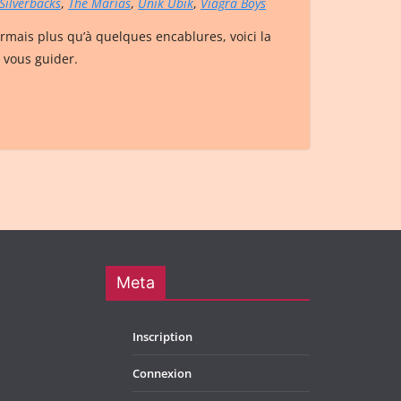
Silverbacks
,
The Marias
,
Unik Ubik
,
Viagra Boys
rmais plus qu’à quelques encablures, voici la
 vous guider.
Meta
Inscription
Connexion