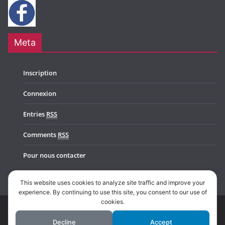
Meta
Inscription
Connexion
Entries
RSS
Comments
RSS
Pour nous contacter
This website uses cookies to analyze site traffic and improve your
experience. By continuing to use this site, you consent to our use of
cookies.
Copyright © 2026
Music In Belgium
. All rights reserved.
Decline
Accept
Theme:
ColorMag Pro
by ThemeGrill. Powered by
WordPress
.