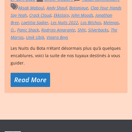
Aksak Maboul
,
Andy Shauf
,
Botanique
,
Clap Your Hands
Say Yeah
,
Crack Cloud
,
Ekkstacy
,
John Moods
,
Jonathan
Bree
,
Laetitia Sadier
,
Les Nuits 2022
,
Los Bitchos
,
Melenas
,
O.
,
Panic Shack
,
Rodrigo Amarante
,
Shht
,
Silverbacks
,
The
Marias
,
Unik Ubik
,
Viagra Boys
Les Nuits du Bota n’étant désormais plus qu’à quelques
encablures, voici la suite de nos tuyaux destinés à vous
guider.
Read More