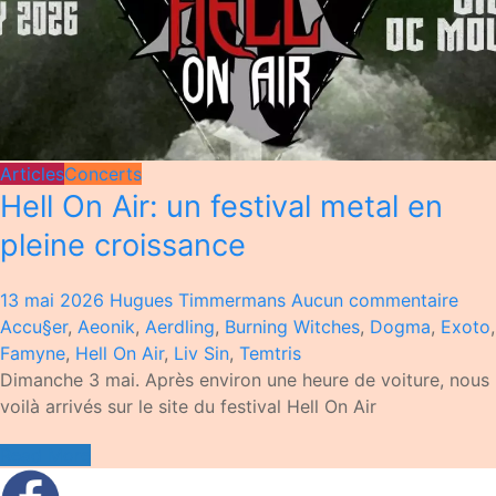
Articles
Concerts
Hell On Air: un festival metal en
pleine croissance
13 mai 2026
Hugues Timmermans
Aucun commentaire
Accu§er
,
Aeonik
,
Aerdling
,
Burning Witches
,
Dogma
,
Exoto
,
Famyne
,
Hell On Air
,
Liv Sin
,
Temtris
Dimanche 3 mai. Après environ une heure de voiture, nous
voilà arrivés sur le site du festival Hell On Air
Read More