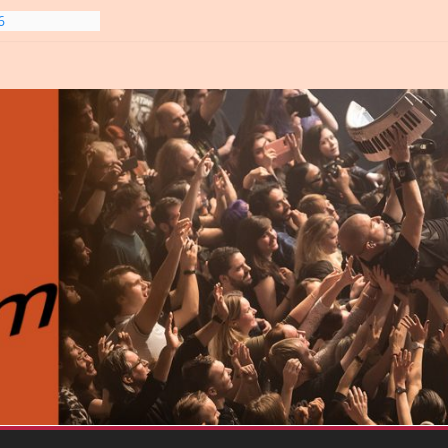
6
line-
6
gre et