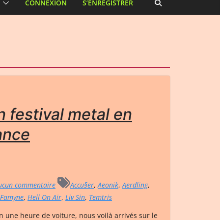
CONNEXION
S’ENREGISTRER
n festival metal en
ance
cun commentaire
Accu§er
,
Aeonik
,
Aerdling
,
Famyne
,
Hell On Air
,
Liv Sin
,
Temtris
 une heure de voiture, nous voilà arrivés sur le