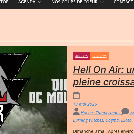
ATOP
AGENDA
NOS COUPS DE COEUR
CONTACT
ARTICLES
CONCERTS
Hell On Air: u
pleine croiss
13 mai 2026
Hugues Timmermans
Au
Burning Witches
,
Dogma
,
Exoto
,
Dimanche 3 mai. Après environ