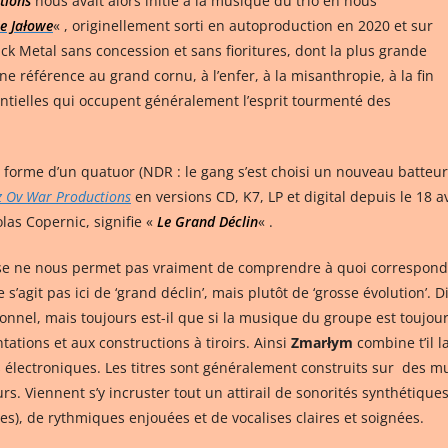
tions
nous avait alors initié à la musique du trio en nous
e Jałowe
« , originellement sorti en autoproduction en 2020 et sur
ack Metal sans concession et sans fioritures, dont la plus grande
cune référence au grand cornu, à l’enfer, à la misanthropie, à la fin
ntielles qui occupent généralement l’esprit tourmenté des
 forme d’un quatuor (NDR : le gang s’est choisi un nouveau batteur 
 Ov War Productions
en versions CD, K7, LP et digital depuis le 18 av
olas Copernic, signifie «
Le Grand Déclin
« .
aise ne nous permet pas vraiment de comprendre à quoi correspond
’agit pas ici de ‘grand déclin’, mais plutôt de ‘grosse évolution’. Diff
nnel, mais toujours est-il que si la musique du groupe est toujour
ations et aux constructions à tiroirs. Ainsi
Zmarłym
combine t’il 
 électroniques. Les titres sont généralement construits sur des mu
. Viennent s’y incruster tout un attirail de sonorités synthétique
s), de rythmiques enjouées et de vocalises claires et soignées.