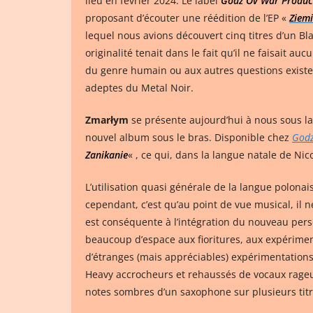
lieu en février 2024. Le label
Godz Ov War Produc
proposant d’écouter une réédition de l’EP «
Ziemi
lequel nous avions découvert cinq titres d’un Bl
originalité tenait dans le fait qu’il ne faisait au
du genre humain ou aux autres questions existe
adeptes du Metal Noir.
Zmarłym
se présente aujourd’hui à nous sous la
nouvel album sous le bras. Disponible chez
Godz
Zanikanie
« , ce qui, dans la langue natale de Nic
L’utilisation quasi générale de la langue polon
cependant, c’est qu’au point de vue musical, il ne s
est conséquente à l’intégration du nouveau perso
beaucoup d’espace aux fioritures, aux expériment
d’étranges (mais appréciables) expérimentations
Heavy accrocheurs et rehaussés de vocaux rageurs
notes sombres d’un saxophone sur plusieurs titre