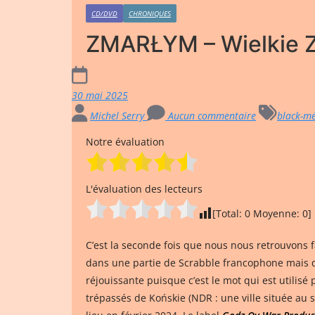
CD/DVD
CHRONIQUES
ZMARŁYM – Wielkie Z
30 mai 2025
Michel Serry
Aucun commentaire
black-mé
Notre évaluation
L'évaluation des lecteurs
[Total:
0
Moyenne:
0
]
C’est la seconde fois que nous nous retrouvons 
dans une partie de Scrabble francophone mais q
réjouissante puisque c’est le mot qui est utilisé
trépassés de Końskie (NDR : une ville située au s