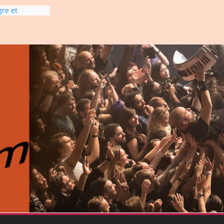
gre et
6
line-
6