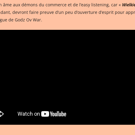
n âme aux démons du commerce et de l’easy listening, car «
Wielki
ant, devront faire preuve d’un peu d’ouverture d’esprit pour appré
logue de Godz Ov War.