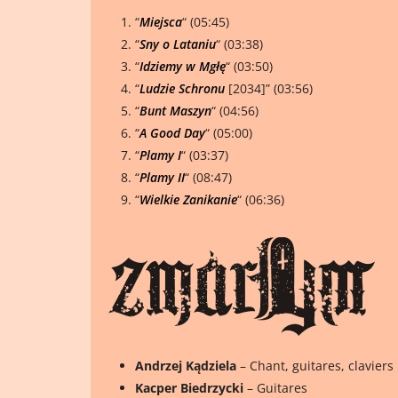
“
Miejsca
“ (05:45)
“
Sny o Lataniu
“ (03:38)
“
Idziemy
w Mgłę
“ (03:50)
“
Ludzie
Schronu
[2034]” (03:56)
“
Bunt Maszyn
“ (04:56)
“
A Good Day
“ (05:00)
“
Plamy I
“ (03:37)
“
Plamy II
“ (08:47)
“
Wielkie Zanikanie
“ (06:36)
Andrzej Kądziela
– Chant, guitares, claviers
Kacper Biedrzycki
– Guitares