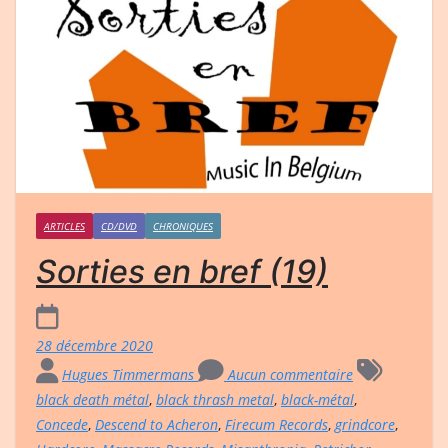
ARTICLES
CD/DVD
CHRONIQUES
Sorties en bref (19)
28 décembre 2020
Hugues Timmermans
Aucun commentaire
black death métal
,
black thrash metal
,
black-métal
,
Concede
,
Descend to Acheron
,
Firecum Records
,
grindcore
,