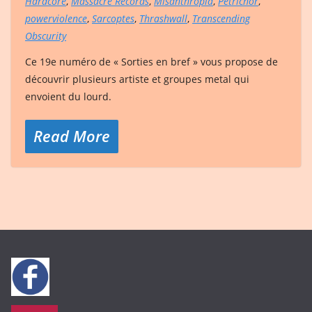
Hardcore
,
Massacre Records
,
Misanthropia
,
Petrichor
,
powerviolence
,
Sarcoptes
,
Thrashwall
,
Transcending
Obscurity
Ce 19e numéro de « Sorties en bref » vous propose de
découvrir plusieurs artiste et groupes metal qui
envoient du lourd.
Read More