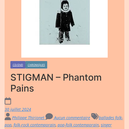
CD/DVD
CHRONIQUES
STIGMAN – Phantom
Pains
30 juillet 2024
Philippe Thirionet
Aucun commentaire
ballades folk-
pop
,
folk-rock contemporain
,
pop-folk contemporain
,
singer