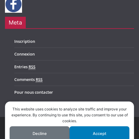
Meta
Inscription
Connexion
Entries
RSS
Comments
RSS
Pour nous contacter
This website uses cookies to analyze site traffic and improve your
experience. By continuing to use this site, you consent to our use of
cookies.
Copyright © 2026
Music In Belgium
. All rights reserved.
Decline
Accept
Theme:
ColorMag Pro
by ThemeGrill. Powered by
WordPress
.