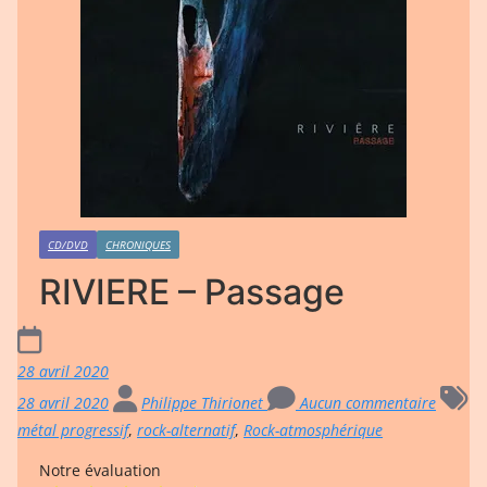
CD/DVD
CHRONIQUES
RIVIERE – Passage
28 avril 2020
28 avril 2020
Philippe Thirionet
Aucun commentaire
métal progressif
,
rock-alternatif
,
Rock-atmosphérique
Notre évaluation