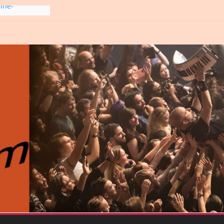
line-
6
gre et
6