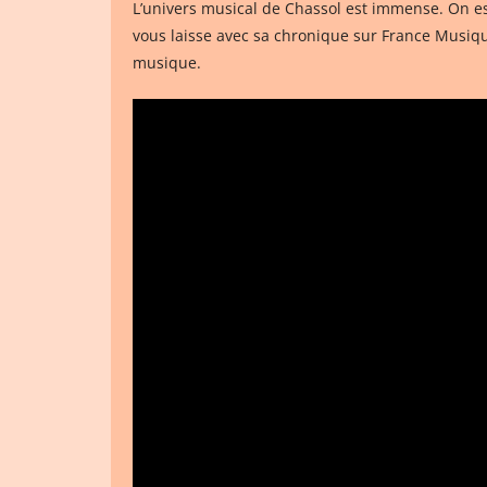
L’univers musical de Chassol est immense. On es
vous laisse avec sa chronique sur France Musi
musique.