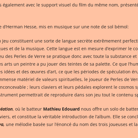
mais également avec le support visuel du film du même nom, présent
ivre d’Herman Hesse, mis en musique sur une note de sol bémol:
 du Jeu constituent une sorte de langue secrète extrêmement perfect
ues et de la musique. Cette langue est en mesure d’exprimer le con
Jeu des Perles de Verre se pratique donc avec toute la substance et t
s arts un peintre a pu jouer des teintes de sa palette. Ce que l’hu
 idées et des œuvres d’art, ce que les périodes de spéculation éru
immense matériel de valeurs spirituelles, le joueur de Perles de Ve
concevable ; leurs claviers et leurs pédales explorent le cosmos spi
trument permettrait de reproduire dans son jeu tout le contenu spir
réation
, où le batteur
Mathieu Edouard
nous offre un solo de batter
s, et constitue la véritable introduction de l’album. Elle se concl
ya,
une mélodie basée sur l’énoncé du nom des trois joueuses et la