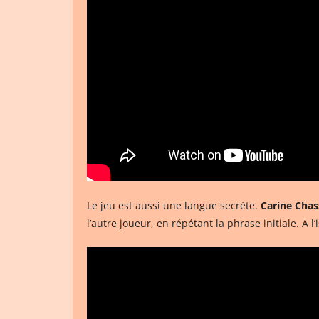
Le jeu est aussi une langue secrète.
Carine Chas
l’autre joueur, en répétant la phrase initiale. A 