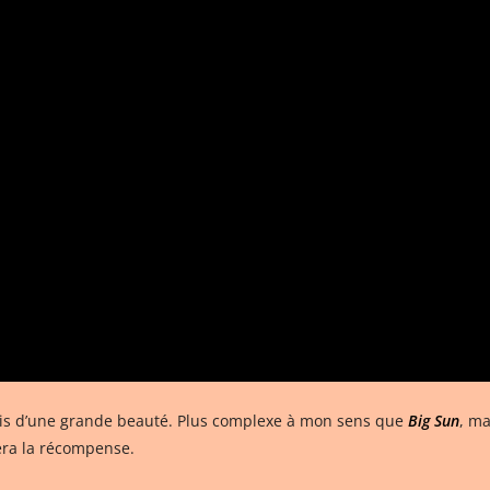
ais d’une grande beauté. Plus complexe à mon sens que
Big Sun
, ma
era la récompense.