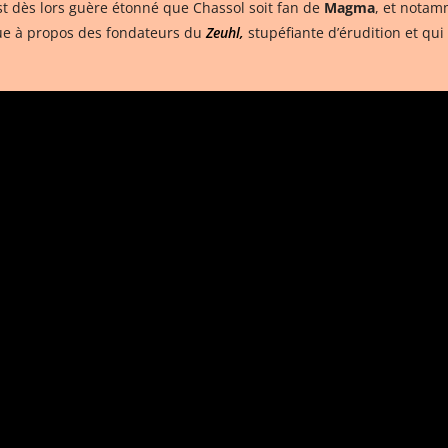
t dès lors guère étonné que Chassol soit fan de
Magma
, et notam
que à propos des fondateurs du
Zeuhl,
stupéfiante d’érudition et qu