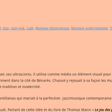
l
,
Jazz
,
jazz-rock
,
Ludi
,
Musique électronique
,
Musique expérimentale
,
T
vec ses ultrascores, il utilise comme média un élément visuel pou
mment dans la cité de Bénarès. Chassol y rejouait à sa façon les mu
re tradition et modernité.
tillaises qui mariait à la perfection jazz/musique contemporaine e
 Ludi. Partant de cette idée et du livre de Thomas Mann «
Le jeu des 