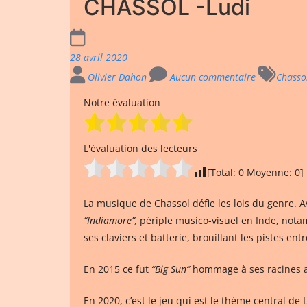
CHASSOL -Ludi
28 avril 2020
Olivier Dahon
Aucun commentaire
Chasso
Notre évaluation
L'évaluation des lecteurs
[Total:
0
Moyenne:
0
]
La musique de Chassol défie les lois du genre. A
“Indiamore”,
périple musico-visuel en Inde, nota
ses claviers et batterie, brouillant les pistes ent
En 2015 ce fut
“Big Sun”
hommage à ses racines an
En 2020, c’est le jeu qui est le thème central de