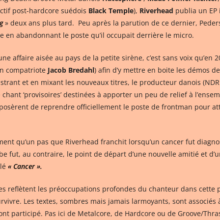
lectif post-hardcore suédois
Black Temple
),
Riverhead
publia un EP i
g
» deux ans plus tard. Peu après la parution de ce dernier, Peder
e en abandonnant le poste qu’il occupait derrière le micro.
une affaire aisée au pays de la petite sirène, c’est sans voix qu’en 
son compatriote
Jacob Bredahl
) afin d’y mettre en boite les démos d
ant et en mixant les nouveaux titres, le producteur danois (NDR : 
e chant ‘provisoires’ destinées à apporter un peu de relief à l’ens
oposèrent de reprendre officiellement le poste de frontman pour a
sement qu’un pas que Riverhead franchit lorsqu’un cancer fut diagno
be fut, au contraire, le point de départ d’une nouvelle amitié et d’
ulé
« Cancer ».
es reflètent les préoccupations profondes du chanteur dans cette pé
 survivre. Les textes, sombres mais jamais larmoyants, sont associés
t participé. Pas ici de Metalcore, de Hardcore ou de Groove/Thra