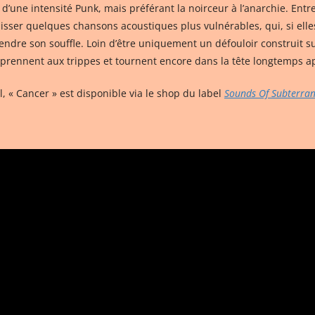
d’une intensité Punk, mais préférant la noirceur à l’anarchie. Entre 
lisser quelques chansons acoustiques plus vulnérables, qui, si el
ndre son souffle. Loin d’être uniquement un défouloir construit sur 
prennent aux trippes et tournent encore dans la tête longtemps aprè
al, « Cancer » est disponible via le shop du label
Sounds Of Subterran