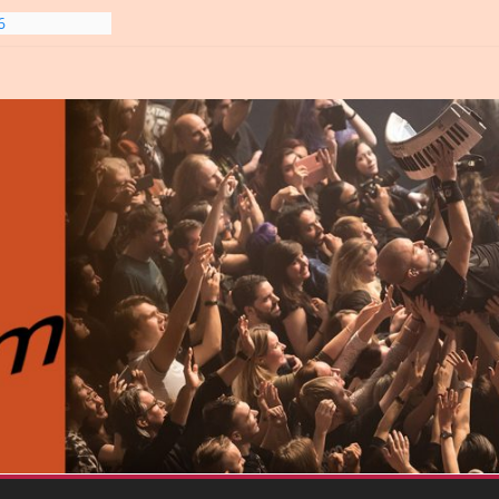
gre et
6
line-
6