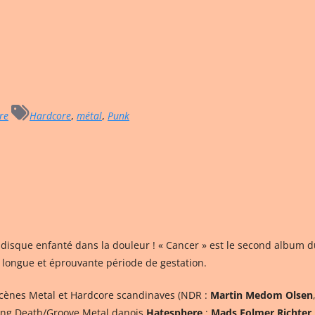
re
Hardcore
,
métal
,
Punk
’un disque enfanté dans la douleur ! « Cancer » est le second album
ne longue et éprouvante période de gestation.
scènes Metal et Hardcore scandinaves (NDR :
Martin Medom Olsen
gang Death/Groove Metal danois
Hatesphere
;
Mads Folmer Richter