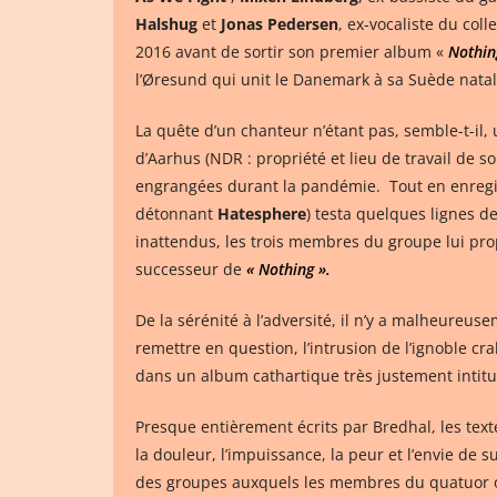
Halshug
et
Jonas Pedersen
, ex-vocaliste du col
2016 avant de sortir son premier album «
Nothin
l’Øresund qui unit le Danemark à sa Suède natal
La quête d’un chanteur n’étant pas, semble-t-il, 
d’Aarhus (NDR : propriété et lieu de travail de 
engrangées durant la pandémie. Tout en enregistr
détonnant
Hatesphere
) testa quelques lignes d
inattendus, les trois membres du groupe lui pr
successeur de
« Nothing ».
De la sérénité à l’adversité, il n’y a malheureu
remettre en question, l’intrusion de l’ignoble cra
dans un album cathartique très justement intit
Presque entièrement écrits par Bredhal, les text
la douleur, l’impuissance, la peur et l’envie de
des groupes auxquels les membres du quatuor on