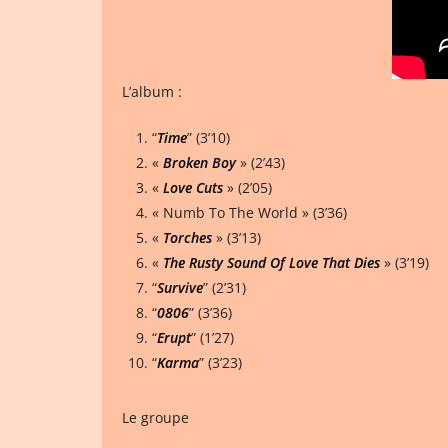
L’album :
“
Time
” (3’10)
«
Broken Boy
» (2’43)
«
Love Cuts
» (2’05)
« Numb To The World » (3’36)
«
Torches
» (3’13)
«
The Rusty Sound Of Love That Dies
» (3’19)
“
Survive
” (2’31)
“
0806
” (3’36)
“
Erupt
” (1’27)
“
Karma
” (3’23)
Le groupe