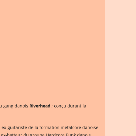
 du gang danois
Riverhead
; conçu durant la
, ex-guitariste de la formation metalcore danoise
, ex-batteur du groupe Hardcore Punk danois