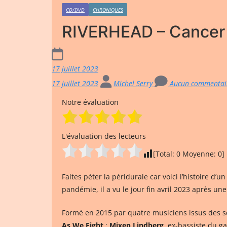
CD/DVD
CHRONIQUES
RIVERHEAD – Cancer
17 juillet 2023
17 juillet 2023
Michel Serry
Aucun commentai
Notre évaluation
L'évaluation des lecteurs
[Total:
0
Moyenne:
0
]
Faites péter la péridurale car voici l’histoire d
pandémie, il a vu le jour fin avril 2023 après u
Formé en 2015 par quatre musiciens issus des 
As We Fight
;
Mixen Lindberg
, ex-bassiste du 