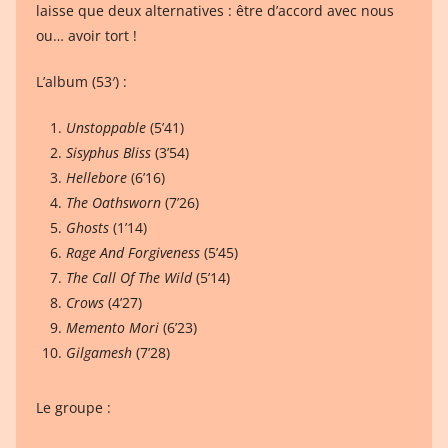
laisse que deux alternatives : être d’accord avec nous
ou… avoir tort !
L’album (53′) :
Unstoppable
(5’41)
Sisyphus Bliss
(3’54)
Hellebore
(6’16)
The Oathsworn
(7’26)
Ghosts
(1’14)
Rage And Forgiveness
(5’45)
The Call Of The Wild
(5’14)
Crows
(4’27)
Memento Mori
(6’23)
Gilgamesh
(7’28)
Le groupe :