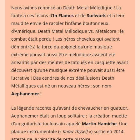
Nous avions renoncé au Death Metal Mélodique ! La
faute à ces félons d’
In Flames
et de
Soilwork
et à leur
maudite envie de racoler l’infâme boutonneux
d’Amérique. Death Metal Mélodique vs. Metalcore : le
combat était perdu ! Les héros chevelus qui avaient
démontré à la force du poignet qu’une musique
extrême pouvait aussi être mélodique avaient été
anéantis par des meutes de tatoués en casquette ayant
découvert qu’une musique extrême pouvait aussi être
lucrative ! Des cendres de nos désillusions Death
Métalliques est né un nouveau héros : son nom
Aephanemer
!
La légende raconte qu’avant de chevaucher en quatuor,
Aephanemer était un loup solitaire ; la création muette
d’un guitariste toulousain appelé
Martin Hamiche
. Une
plaque instrumentale (
« Know Thyself »
) sortie en 2014
atteste de la véracité de cette histoire.