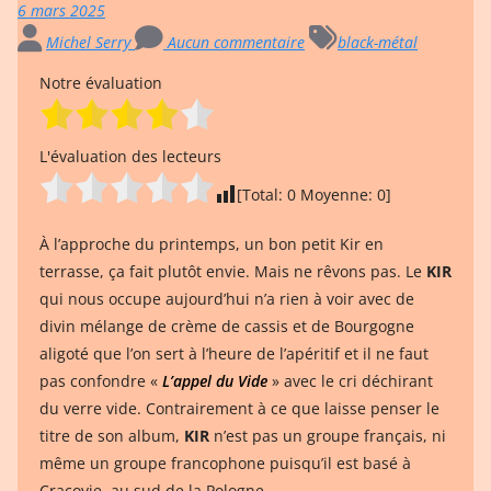
6 mars 2025
Michel Serry
Aucun commentaire
black-métal
Notre évaluation
L'évaluation des lecteurs
[Total:
0
Moyenne:
0
]
À l’approche du printemps, un bon petit Kir en
terrasse, ça fait plutôt envie. Mais ne rêvons pas. Le
KIR
qui nous occupe aujourd’hui n’a rien à voir avec de
divin mélange de crème de cassis et de Bourgogne
aligoté que l’on sert à l’heure de l’apéritif et il ne faut
pas confondre «
L’appel du Vide
» avec le cri déchirant
du verre vide. Contrairement à ce que laisse penser le
titre de son album,
KIR
n’est pas un groupe français, ni
même un groupe francophone puisqu’il est basé à
Cracovie, au sud de la Pologne.