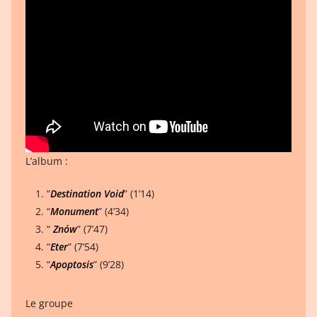
L’album :
“
Destination Void
” (1’14)
“
Monument
” (4’34)
“
Znów
” (7’47)
“
Eter
” (7’54)
“
Apoptosis
” (9’28)
Le groupe