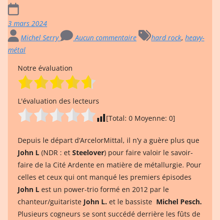
3 mars 2024
Michel Serry
Aucun commentaire
hard rock
,
heavy-
métal
Notre évaluation
L'évaluation des lecteurs
[Total:
0
Moyenne:
0
]
Depuis le départ d’ArcelorMittal, il n’y a guère plus que
John
L
(NDR : et
Steelover
) pour faire valoir le savoir-
faire de la Cité Ardente en matière de métallurgie. Pour
celles et ceux qui ont manqué les premiers épisodes
John L
est un power-trio formé en 2012 par le
chanteur/guitariste
John L.
et le bassiste
Michel Pesch.
Plusieurs cogneurs se sont succédé derrière les fûts de