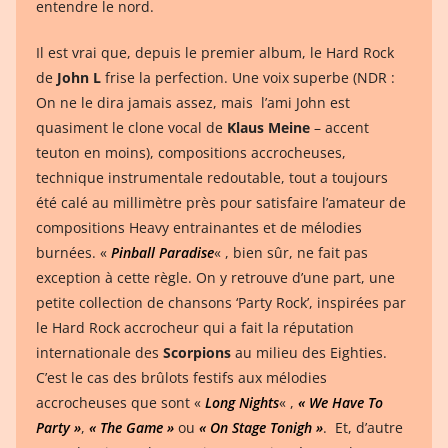
entendre le nord.
Il est vrai que, depuis le premier album, le Hard Rock
de
John L
frise la perfection. Une voix superbe (NDR :
On ne le dira jamais assez, mais l’ami John est
quasiment le clone vocal de
Klaus Meine
– accent
teuton en moins), compositions accrocheuses,
technique instrumentale redoutable, tout a toujours
été calé au millimètre près pour satisfaire l’amateur de
compositions Heavy entrainantes et de mélodies
burnées. «
Pinball Paradise
« , bien sûr, ne fait pas
exception à cette règle. On y retrouve d’une part, une
petite collection de chansons ‘Party Rock’, inspirées par
le Hard Rock accrocheur qui a fait la réputation
internationale des
Scorpions
au milieu des Eighties.
C’est le cas des brûlots festifs aux mélodies
accrocheuses que sont «
Long Nights
« ,
« We Have To
Party »
,
« The Game »
ou
« On Stage Tonigh »
. Et, d’autre