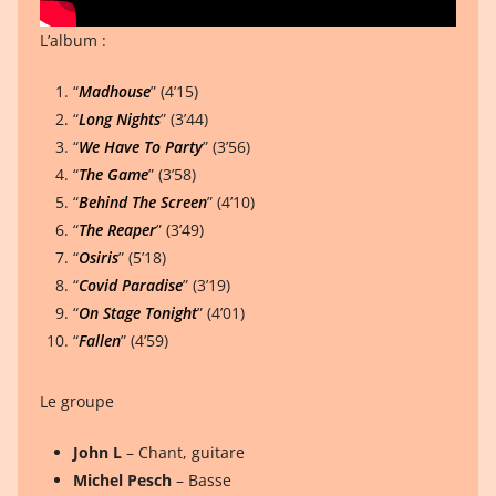
L’album :
“
Madhouse
” (4’15)
“
Long Nights
” (3’44)
“
We Have To Party
” (3’56)
“
The Game
” (3’58)
“
Behind The Screen
” (4’10)
“
The Reaper
” (3’49)
“
Osiris
” (5’18)
“
Covid Paradise
” (3’19)
“
On Stage Tonight
” (4’01)
“
Fallen
” (4’59)
Le groupe
John L
– Chant, guitare
Michel Pesch
– Basse