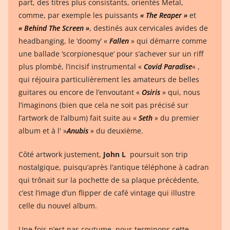
part, des titres plus consistants, orientés Metal,
comme, par exemple les puissants
« The Reaper »
et
« Behind The Screen »
, destinés aux cervicales avides de
headbanging, le ‘doomy’ «
Fallen
» qui démarre comme
une ballade ‘scorpionesque’ pour s’achever sur un riff
plus plombé, l’incisif instrumental «
Covid Paradise
« ,
qui réjouira particulièrement les amateurs de belles
guitares ou encore de l’envoutant «
Osiris
» qui, nous
l’imaginons (bien que cela ne soit pas précisé sur
l’artwork de l’album) fait suite au «
Seth
» du premier
album et à l' »
Anubis
» du deuxième.
Côté artwork justement,
John L
poursuit son trip
nostalgique, puisqu’après l’antique téléphone à cadran
qui trônait sur la pochette de sa plaque précédente,
c’est l’image d’un flipper de café vintage qui illustre
celle du nouvel album.
Une fois n’est pas coutume, nous terminons cette