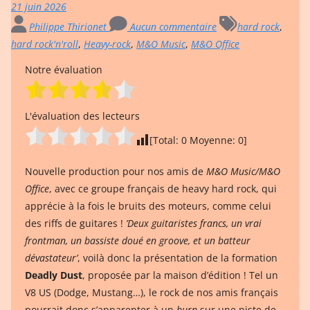
21 juin 2026
Philippe Thirionet
Aucun commentaire
hard rock
,
hard rock'n'roll
,
Heavy-rock
,
M&O Music
,
M&O Office
Notre évaluation
L'évaluation des lecteurs
[Total:
0
Moyenne:
0
]
Nouvelle production pour nos amis de
M&O Music/M&O
Office
, avec ce groupe français de heavy hard rock, qui
apprécie à la fois le bruits des moteurs, comme celui
des riffs de guitares !
’Deux guitaristes francs, un vrai
frontman, un bassiste doué en groove, et un batteur
dévastateur’
, voilà donc la présentation de la formation
Deadly Dust
, proposée par la maison d’édition ! Tel un
V8 US (Dodge, Mustang…), le rock de nos amis français
pourrait donc s’apparenter à un
burn
sur une piste de