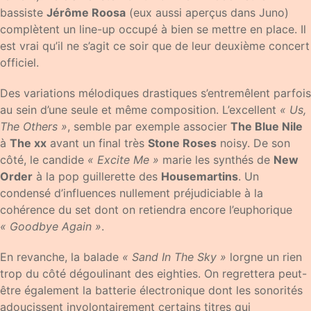
bassiste
Jérôme Roosa
(eux aussi aperçus dans Juno)
complètent un line-up occupé à bien se mettre en place. Il
est vrai qu’il ne s’agit ce soir que de leur deuxième concert
officiel.
Des variations mélodiques drastiques s’entremêlent parfois
au sein d’une seule et même composition. L’excellent
« Us,
The Others »
, semble par exemple associer
The Blue Nile
à
The xx
avant un final très
Stone Roses
noisy. De son
côté, le candide
« Excite Me »
marie les synthés de
New
Order
à la pop guillerette des
Housemartins
. Un
condensé d’influences nullement préjudiciable à la
cohérence du set dont on retiendra encore l’euphorique
« Goodbye Again »
.
En revanche, la balade
« Sand In The Sky »
lorgne un rien
trop du côté dégoulinant des eighties. On regrettera peut-
être également la batterie électronique dont les sonorités
adoucissent involontairement certains titres qui