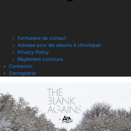
Formulaire de contact
Adresse pour les albums à chroniquer
Privacy Policy
Règlement concours
Connexion
S’enregistrer