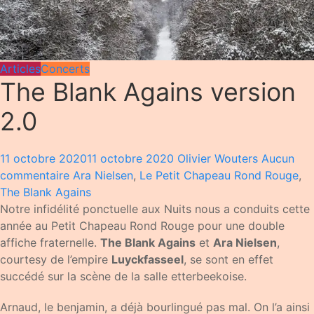
Articles
Concerts
The Blank Agains version
2.0
11 octobre 2020
11 octobre 2020
Olivier Wouters
Aucun
commentaire
Ara Nielsen
,
Le Petit Chapeau Rond Rouge
,
The Blank Agains
Notre infidélité ponctuelle aux Nuits nous a conduits cette
année au Petit Chapeau Rond Rouge pour une double
affiche fraternelle.
The Blank Agains
et
Ara Nielsen
,
courtesy de l’empire
Luyckfasseel
, se sont en effet
succédé sur la scène de la salle etterbeekoise.
Arnaud, le benjamin, a déjà bourlingué pas mal. On l’a ainsi