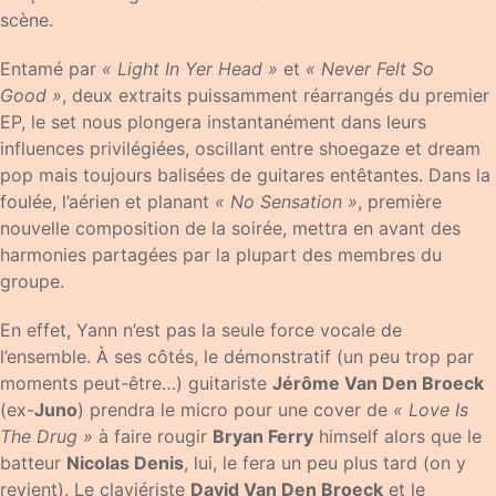
scène.
Entamé par
« Light In Yer Head »
et
« Never Felt So
Good »
, deux extraits puissamment réarrangés du premier
EP, le set nous plongera instantanément dans leurs
influences privilégiées, oscillant entre shoegaze et dream
pop mais toujours balisées de guitares entêtantes. Dans la
foulée, l’aérien et planant
« No Sensation »
, première
nouvelle composition de la soirée, mettra en avant des
harmonies partagées par la plupart des membres du
groupe.
En effet, Yann n’est pas la seule force vocale de
l’ensemble. À ses côtés, le démonstratif (un peu trop par
moments peut-être…) guitariste
Jérôme Van Den Broeck
(ex-
Juno
) prendra le micro pour une cover de
« Love Is
The Drug »
à faire rougir
Bryan Ferry
himself alors que le
batteur
Nicolas Denis
, lui, le fera un peu plus tard (on y
revient). Le claviériste
David Van Den Broeck
et le