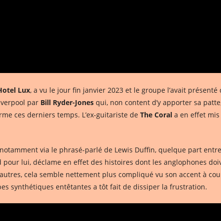
Hotel Lux
, a vu le jour fin janvier 2023 et le groupe l’avait présent
iverpool par
Bill Ryder-Jones
qui, non content d’y apporter sa patt
me ces derniers temps. L’ex-guitariste de
The Coral
a en effet mis
, notamment via le phrasé-parlé de Lewis Duffin, quelque part entr
pour lui, déclame en effet des histoires dont les anglophones doive
 autres, cela semble nettement plus compliqué vu son accent à coup
 synthétiques entêtantes a tôt fait de dissiper la frustration.