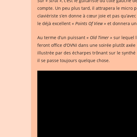
Sur
« Strut »
, c’est le guitariste du côté gauche 
compte. Un peu plus tard, il attrapera le micro
claviériste s’en donne à cœur joie et pas qu’avec
le déjà excellent
« Points Of View »
et donnera un
Au terme d’un puissant
« Old Timer »
sur lequel 
feront office d’OVNI dans une soirée plutôt axée 
illustrée par des écharpes trônant sur le synthé
il se passe toujours quelque chose.