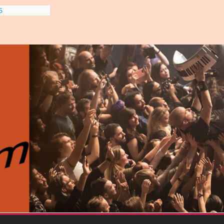
line-
6
gre et
6