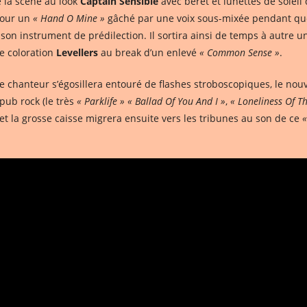
de la scène au look
Captain Sensible
avec béret et lunettes de soleil
 pour un
« Hand O Mine »
gâché par une voix sous-mixée pendant que l
 son instrument de prédilection. Il sortira ainsi de temps à autre u
e coloration
Levellers
au break d’un enlevé
« Common Sense »
.
le chanteur s’égosillera entouré de flashes stroboscopiques, le no
pub rock (le très
« Parklife »
« Ballad Of You And I »
,
« Loneliness Of T
 et la grosse caisse migrera ensuite vers les tribunes au son de ce
«