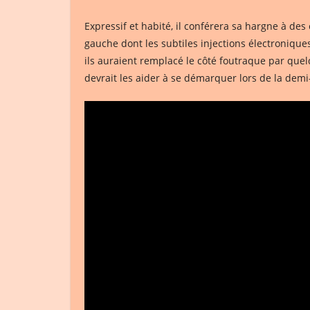
Expressif et habité, il conférera sa hargne à d
gauche dont les subtiles injections électroniqu
ils auraient remplacé le côté foutraque par quel
devrait les aider à se démarquer lors de la demi