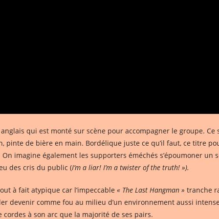
 anglais qui est monté sur scène pour accompagner le groupe. Ce soi
an, pinte de bière en main. Bordélique juste ce qu’il faut, ce titre p
. On imagine également les supporters éméchés s’époumoner un soir
eu des cris du public (
I’m a liar! I’m a twister of the truth! »).
ut à fait atypique car l’impeccable
« The Last Hangman »
tranche ra
eader devenir comme fou au milieu d’un environnement aussi intense
e cordes à son arc que la majorité de ses pairs.